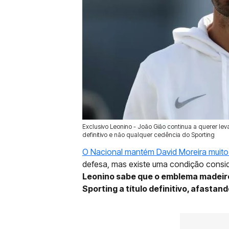
Exclusivo Leonino - João Gião continua a querer l
27 Jun 2026 | 03:00 |
0
definitivo e não qualquer cedência do Sporting
O Nacional mantém David Moreira muito
defesa, mas existe uma condição consi
Leonino sabe que o emblema madeire
Sporting a título definitivo, afastan