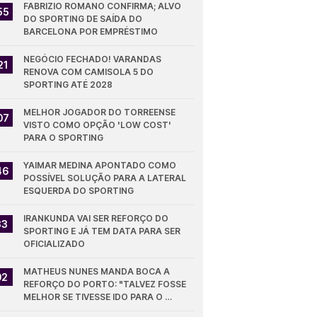
FABRIZIO ROMANO CONFIRMA; ALVO 
55
DO SPORTING DE SAÍDA DO 
BARCELONA POR EMPRÉSTIMO
NEGÓCIO FECHADO! VARANDAS 
21
RENOVA COM CAMISOLA 5 DO 
SPORTING ATÉ 2028
MELHOR JOGADOR DO TORREENSE 
07
VISTO COMO OPÇÃO 'LOW COST' 
PARA O SPORTING
YAIMAR MEDINA APONTADO COMO 
46
POSSÍVEL SOLUÇÃO PARA A LATERAL 
ESQUERDA DO SPORTING
IRANKUNDA VAI SER REFORÇO DO 
33
SPORTING E JÁ TEM DATA PARA SER 
OFICIALIZADO
MATHEUS NUNES MANDA BOCA A 
02
REFORÇO DO PORTO: "TALVEZ FOSSE 
MELHOR SE TIVESSE IDO PARA O 
SPORTING"