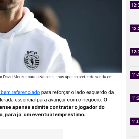
12:
12:
12:
11:
evar David Moreira para o Nacional, mas apenas pretende venda em
 bem referenciado
para reforçar o lado esquerdo da
11:
derada essencial para avançar com o negócio.
O
nse apenas admite contratar o jogador do
do, para já, um eventual empréstimo.
11: