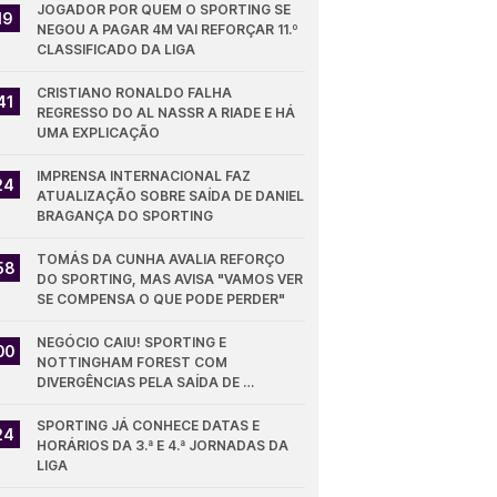
JOGADOR POR QUEM O SPORTING SE 
19
NEGOU A PAGAR 4M VAI REFORÇAR 11.º 
CLASSIFICADO DA LIGA
CRISTIANO RONALDO FALHA 
41
REGRESSO DO AL NASSR A RIADE E HÁ 
UMA EXPLICAÇÃO
IMPRENSA INTERNACIONAL FAZ 
24
ATUALIZAÇÃO SOBRE SAÍDA DE DANIEL 
BRAGANÇA DO SPORTING
TOMÁS DA CUNHA AVALIA REFORÇO 
58
DO SPORTING, MAS AVISA "VAMOS VER 
SE COMPENSA O QUE PODE PERDER"
NEGÓCIO CAIU! SPORTING E 
00
NOTTINGHAM FOREST COM 
DIVERGÊNCIAS PELA SAÍDA DE 
DIOMANDE
SPORTING JÁ CONHECE DATAS E 
24
HORÁRIOS DA 3.ª E 4.ª JORNADAS DA 
LIGA