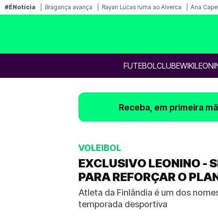
#ÉNotícia
Bragança avança
Rayan Lucas ruma ao Alverca
Ana Capet
FUTEBOL
CLUBE
WIKILEONI
Receba, em primeira mão
VOLEIBOL
EXCLUSIVO LEONINO -
PARA REFORÇAR O PLA
Atleta da Finlândia é um dos nomes
temporada desportiva