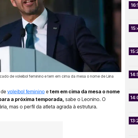
16:
15:
15:
14:
ercado de voleibol feminino e tem em cima da mesa o nome de Liina
o de
e
tem em cima da mesa o nome
voleibol feminino
14:
para a próxima temporada,
sabe o Leonino. O
ia, mas o perfil da atleta agrada à estrutura.
13: