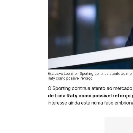
Exclusivo Leonino - Sporting continua atento ao m
28 Mai 2026 | 03:00 |
0
Raty como possível reforço
O Sporting continua atento ao mercad
de
Liina Raty
como possível reforço 
interesse ainda está numa fase embrionár