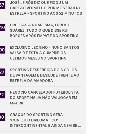
JOSÉ LEIRÓS DIZ QUE FICOU UM 
57
CARTÃO VERMELHO POR MOSTRAR NO 
ESTRELA - SPORTING AOS 52 MINUTOS
CRÍTICAS A QUARESMA, ERROS E 
40
SUÁREZ; TUDO O QUE DISSE RUI 
BORGES APÓS EMPATE DO SPORTING
EXCLUSIVO LEONINO - NUNO SANTOS 
00
VAI SAIR E ESTÁ A CUMPRIR OS 
ÚLTIMOS MESES NO SPORTING
SPORTING DESPERDIÇA DOIS GOLOS 
27
DE VANTAGEM E DESILUDE FRENTE AO 
ESTRELA DA AMADORA
NEGÓCIO CANCELADO! FUTEBOLISTA 
22
DO SPORTING JÁ NÃO VAI JOGAR EM 
MADRID
CRAQUE DO SPORTING GERA 
30
'CONFLITO DIPLOMÁTICO' 
INTERCONTINENTAL E AINDA NEM SE 
ESTREOU PELOS LEÕES