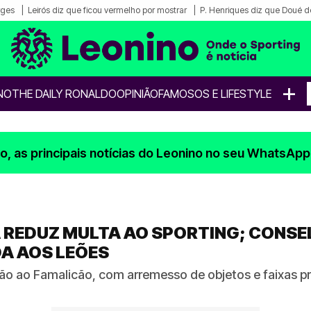
rges
Leirós diz que ficou vermelho por mostrar
P. Henriques diz que Doué de
+
NO
THE DAILY RONALDO
OPINIÃO
FAMOSOS E LIFESTYLE
, as principais notícias do Leonino no seu WhatsApp
 REDUZ MULTA AO SPORTING; CONSEL
A AOS LEÕES
ão ao Famalicão, com arremesso de objetos e faixas p