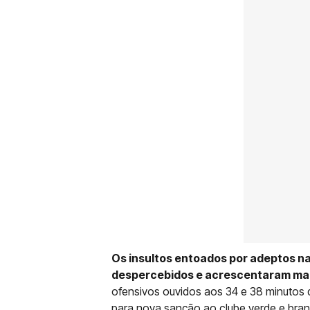
Os insultos entoados por adeptos 
despercebidos e acrescentaram mais
ofensivos ouvidos aos 34 e 38 minutos d
para nova sanção ao clube verde e bra