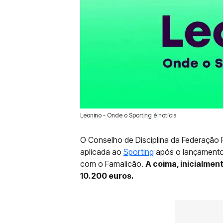
Leonino - Onde o Sporting é notícia
24 Mar 2025 | 21:12 |
0
O Conselho de Disciplina da Federação P
aplicada ao
Sporting
após o lançamento
com o Famalicão.
A coima, inicialment
10.200 euros.