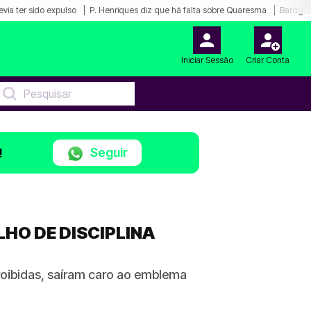
via ter sido expulso
P. Henriques diz que há falta sobre Quaresma
Bardghji
Iniciar Sessão
Criar Conta
Seguir
!
HO DE DISCIPLINA
roibidas, saíram caro ao emblema