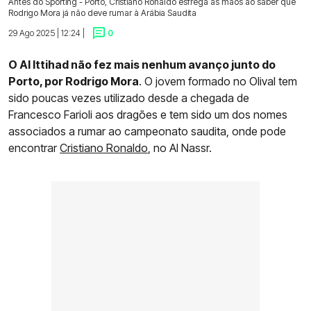
Antes do Sporting - Porto, Cristiano Ronaldo esfrega as mãos ao saber que
Rodrigo Mora já não deve rumar à Arábia Saudita
29 Ago 2025 | 12:24 |
0
O Al Ittihad não fez mais nenhum avanço junto do
Porto, por Rodrigo Mora
. O jovem formado no Olival tem
sido poucas vezes utilizado desde a chegada de
Francesco Farioli aos dragões e tem sido um dos nomes
associados a rumar ao campeonato saudita, onde pode
encontrar
Cristiano Ronaldo
, no Al Nassr.