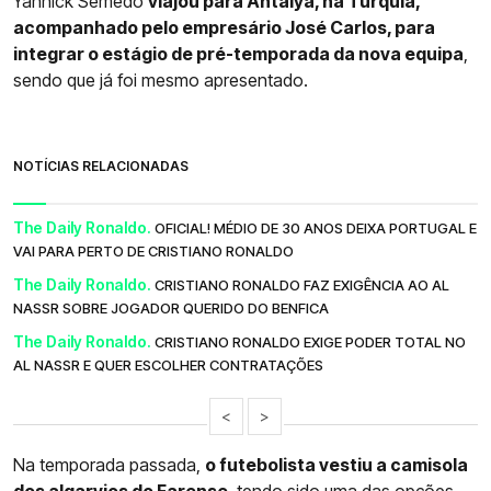
Yannick Semedo
viajou para Antalya, na Turquia,
acompanhado pelo empresário José Carlos, para
integrar o estágio de pré-temporada da nova equipa
,
sendo que já foi mesmo apresentado.
NOTÍCIAS RELACIONADAS
The Daily Ronaldo.
OFICIAL! MÉDIO DE 30 ANOS DEIXA PORTUGAL E
VAI PARA PERTO DE CRISTIANO RONALDO
The Daily Ronaldo.
CRISTIANO RONALDO FAZ EXIGÊNCIA AO AL
NASSR SOBRE JOGADOR QUERIDO DO BENFICA
The Daily Ronaldo.
CRISTIANO RONALDO EXIGE PODER TOTAL NO
AL NASSR E QUER ESCOLHER CONTRATAÇÕES
<
>
Na temporada passada,
o futebolista vestiu a camisola
dos algarvios do Farense
, tendo sido uma das opções