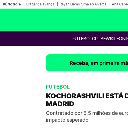
#ÉNotícia
Bragança avança
Rayan Lucas ruma ao Alverca
Ana Capet
FUTEBOL
CLUBE
WIKILEONI
Receba, em primeira mão
FUTEBOL
KOCHORASHVILI ESTÁ D
MADRID
Contratado por 5,5 milhões de eur
impacto esperado