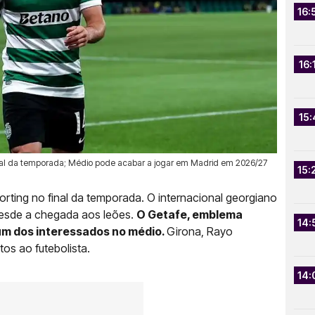
16:
16:
15:
 final da temporada; Médio pode acabar a jogar em Madrid em 2026/27
15:
orting no final da temporada. O internacional georgiano
desde a chegada aos leões.
O Getafe, emblema
14:
um dos interessados no médio.
Girona, Rayo
os ao futebolista.
14: