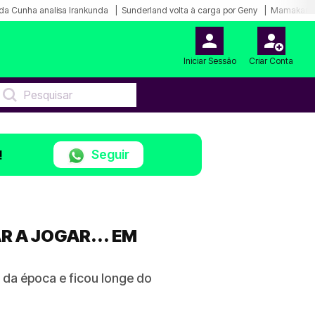
da Cunha analisa Irankunda
Sunderland volta à carga por Geny
Mamakana.
Iniciar Sessão
Criar Conta
Seguir
!
R A JOGAR... EM
da época e ficou longe do