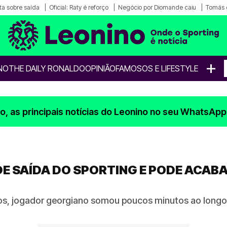
a sobre saída
Oficial: Raty é reforço
Negócio por Diomande caiu
Tomás 
+
NO
THE DAILY RONALDO
OPINIÃO
FAMOSOS E LIFESTYLE
, as principais notícias do Leonino no seu WhatsApp
E SAÍDA DO SPORTING E PODE ACABA
os, jogador georgiano somou poucos minutos ao longo 