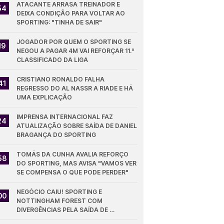
ATACANTE ARRASA TREINADOR E 
54
DEIXA CONDIÇÃO PARA VOLTAR AO 
SPORTING: "TINHA DE SAIR"
JOGADOR POR QUEM O SPORTING SE 
19
NEGOU A PAGAR 4M VAI REFORÇAR 11.º 
CLASSIFICADO DA LIGA
CRISTIANO RONALDO FALHA 
41
REGRESSO DO AL NASSR A RIADE E HÁ 
UMA EXPLICAÇÃO
IMPRENSA INTERNACIONAL FAZ 
24
ATUALIZAÇÃO SOBRE SAÍDA DE DANIEL 
BRAGANÇA DO SPORTING
TOMÁS DA CUNHA AVALIA REFORÇO 
58
DO SPORTING, MAS AVISA "VAMOS VER 
SE COMPENSA O QUE PODE PERDER"
NEGÓCIO CAIU! SPORTING E 
00
NOTTINGHAM FOREST COM 
DIVERGÊNCIAS PELA SAÍDA DE 
DIOMANDE