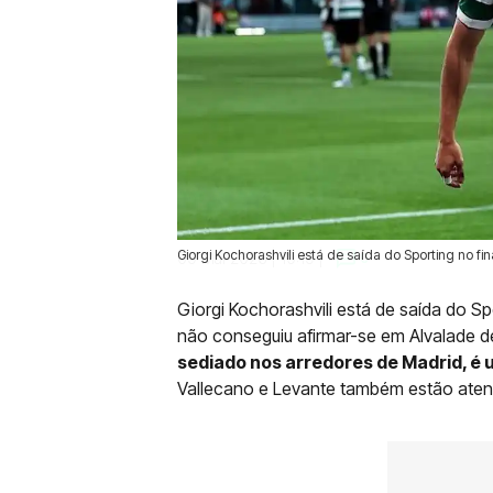
Giorgi Kochorashvili está de saída do Sporting no
09 Mai 2026 | 10:19 |
0
Giorgi Kochorashvili está de saída do Sp
não conseguiu afirmar-se em Alvalade 
sediado nos arredores de Madrid, é 
Vallecano e Levante também estão atent