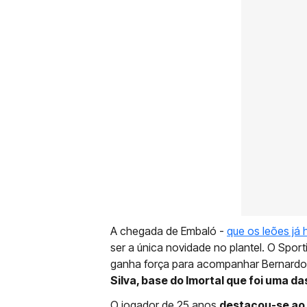
A chegada de Embaló -
que os leões já
ser a única novidade no plantel. O Spor
ganha força para acompanhar Bernardo 
Silva, base do Imortal que foi uma d
O jogador de 25 anos
destacou-se ao 