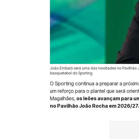
João Embaló será uma das novidades no Pavilhão J
17 Jun 2026 | 14:02 |
0
basquetebol do Sporting
O Sporting continua a preparar a próxi
um reforço para o plantel que será orien
Magalhães,
os leões avançam para um
no Pavilhão João Rocha em 2026/27