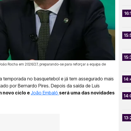
16:
15:
15:
oão Rocha em 2026/27, preparando-se para reforçar a equipa de
ma temporada no basquetebol e já tem assegurado mais
14:
tado por Bernardo Pires. Depois da saída de Luís
 novo ciclo e
João Embaló
será uma das novidades
14:
.
13: