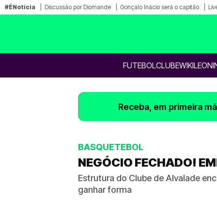
#ÉNotícia
Discussão por Diomande
Gonçalo Inácio será o capitão
Liv
FUTEBOL
CLUBE
WIKILEONI
Receba, em primeira mão
BASQUETEBOL
NEGÓCIO FECHADO! EMB
Estrutura do Clube de Alvalade enc
ganhar forma