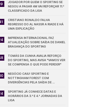
JOGADOR POR QUEM O SPORTING SE 
19
NEGOU A PAGAR 4M VAI REFORÇAR 11.º 
CLASSIFICADO DA LIGA
CRISTIANO RONALDO FALHA 
41
REGRESSO DO AL NASSR A RIADE E HÁ 
UMA EXPLICAÇÃO
IMPRENSA INTERNACIONAL FAZ 
24
ATUALIZAÇÃO SOBRE SAÍDA DE DANIEL 
BRAGANÇA DO SPORTING
TOMÁS DA CUNHA AVALIA REFORÇO 
58
DO SPORTING, MAS AVISA "VAMOS VER 
SE COMPENSA O QUE PODE PERDER"
NEGÓCIO CAIU! SPORTING E 
00
NOTTINGHAM FOREST COM 
DIVERGÊNCIAS PELA SAÍDA DE 
DIOMANDE
SPORTING JÁ CONHECE DATAS E 
24
HORÁRIOS DA 3.ª E 4.ª JORNADAS DA 
LIGA