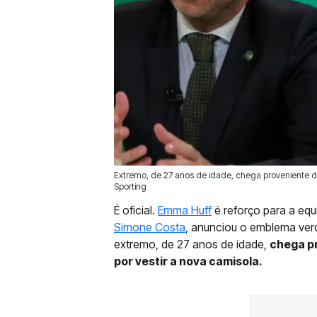
Extremo, de 27 anos de idade, chega proveniente d
07 Set 2025 | 17:13 |
0
Sporting
É oficial.
Emma Huff
é reforço para a eq
Simone Costa
, anunciou o emblema verd
extremo, de 27 anos de idade,
chega p
por vestir a nova camisola.