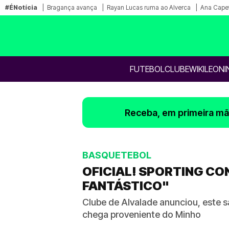
#ÉNotícia
Bragança avança
Rayan Lucas ruma ao Alverca
Ana Capet
FUTEBOL
CLUBE
WIKILEONI
Receba, em primeira mão
BASQUETEBOL
OFICIAL! SPORTING CO
FANTÁSTICO"
Clube de Alvalade anunciou, este s
chega proveniente do Minho