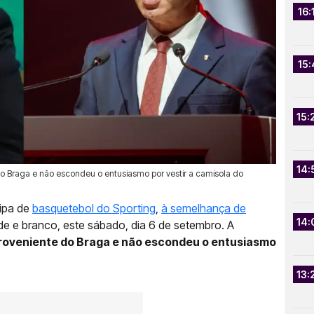
16:
15:
15:
14:
o Braga e não escondeu o entusiasmo por vestir a camisola do
uipa de
basquetebol do Sporting
,
à semelhança de
14:
e e branco, este sábado, dia 6 de setembro. A
roveniente do Braga e não escondeu o entusiasmo
13: