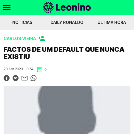
NOTÍCIAS
DAILY RONALDO
ÚLTIMA HORA
CARLOS VIEIRA
 cena por Diomande
Irankunda a chegar
Tudo o que disse R. Borges
Ofic
FACTOS DE UM DEFAULT QUE NUNCA
EXISTIU
Voltar
28 Abr 2020 | 10:54
0
WIKILEONINO
EFEMÉRIDES
HISTÓRIAS DO LEÃO
JOGOS
JOGADORES