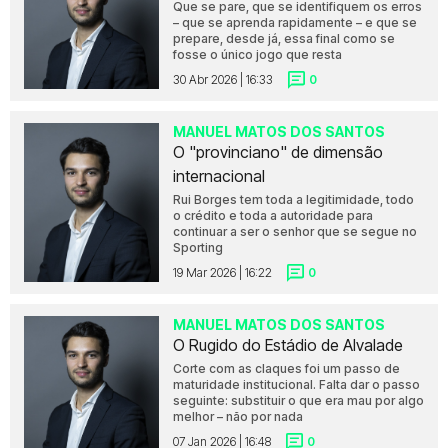
Que se pare, que se identifiquem os erros
– que se aprenda rapidamente – e que se
prepare, desde já, essa final como se
fosse o único jogo que resta
30 Abr 2026 | 16:33
0
MANUEL MATOS DOS SANTOS
O "provinciano" de dimensão
internacional
Rui Borges tem toda a legitimidade, todo
o crédito e toda a autoridade para
continuar a ser o senhor que se segue no
Sporting
19 Mar 2026 | 16:22
0
MANUEL MATOS DOS SANTOS
O Rugido do Estádio de Alvalade
Corte com as claques foi um passo de
maturidade institucional. Falta dar o passo
seguinte: substituir o que era mau por algo
melhor – não por nada
07 Jan 2026 | 16:48
0