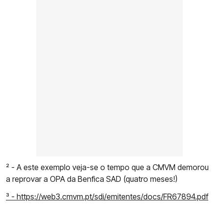
² - A este exemplo veja-se o tempo que a CMVM demorou
a reprovar a OPA da Benfica SAD (quatro meses!)
³ - https://web3.cmvm.pt/sdi/emitentes/docs/FR67894.pdf