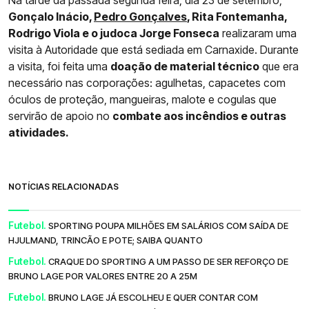
Na tarde da passada segunda feira, dia 23 de setembro,
Gonçalo Inácio,
Pedro Gonçalves
, Rita Fontemanha,
Rodrigo Viola e o judoca Jorge Fonseca
realizaram uma
visita à Autoridade que está sediada em Carnaxide. Durante
a visita, foi feita uma
doação de material técnico
que era
necessário nas corporações: agulhetas, capacetes com
óculos de proteção, mangueiras, malote e cogulas que
servirão de apoio no
combate aos incêndios e outras
atividades.
NOTÍCIAS RELACIONADAS
Futebol.
SPORTING POUPA MILHÕES EM SALÁRIOS COM SAÍDA DE
HJULMAND, TRINCÃO E POTE; SAIBA QUANTO
Futebol.
CRAQUE DO SPORTING A UM PASSO DE SER REFORÇO DE
BRUNO LAGE POR VALORES ENTRE 20 A 25M
Futebol.
BRUNO LAGE JÁ ESCOLHEU E QUER CONTAR COM