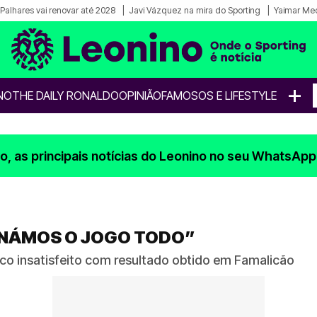
Palhares vai renovar até 2028
Javi Vázquez na mira do Sporting
Yaimar Med
+
NO
THE DAILY RONALDO
OPINIÃO
FAMOSOS E LIFESTYLE
, as principais notícias do Leonino no seu WhatsApp
INÁMOS O JOGO TODO”
nco insatisfeito com resultado obtido em Famalicão