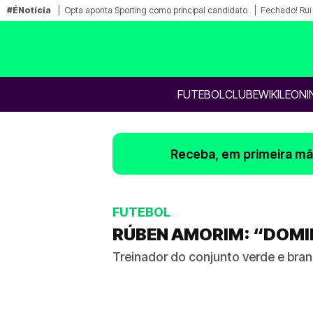
#ÉNotícia
Opta aponta Sporting como principal candidato
Fechado! Rui 
FUTEBOL
CLUBE
WIKILEONI
Receba, em primeira mão
FUTEBOL
RÚBEN AMORIM: “DOM
Treinador do conjunto verde e bra