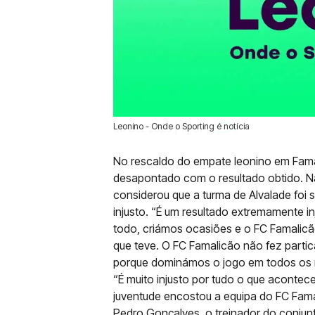
Leonino - Onde o Sporting é notícia
06 Dez 2020 | 10:37 |
0
No rescaldo do empate leonino em Fama
desapontado com o resultado obtido. Na
considerou que a turma de Alvalade foi 
injusto. “É um resultado extremamente i
todo, criámos ocasiões e o FC Famalic
que teve. O FC Famalicão não fez part
porque dominámos o jogo em todos os m
“É muito injusto por tudo o que acontec
juventude encostou a equipa do FC Fam
Pedro Gonçalves, o treinador do conjun