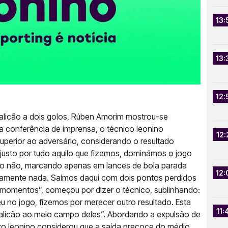
13:
13:
12:
licão a dois golos, Rúben Amorim mostrou-se
 conferência de imprensa, o técnico leonino
12:
superior ao adversário, considerando o resultado
njusto por tudo aquilo que fizemos, dominámos o jogo
ão não, marcando apenas em lances de bola parada
12:
icamente nada. Saímos daqui com dois pontos perdidos
omentos”, começou por dizer o técnico, sublinhando:
eu no jogo, fizemos por merecer outro resultado. Esta
11:
alicão ao meio campo deles”. Abordando a expulsão de
to leonino considerou que a saída precoce do médio