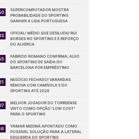
SUPERCOMPUTADOR MOSTRA 
50
PROBABILIDADE DO SPORTING 
GANHAR A LIGA PORTUGUESA
OFICIAL! MÉDIO QUE DESILUDIU RUI 
33
BORGES NO SPORTING E É REFORÇO 
DO ALVERCA
FABRIZIO ROMANO CONFIRMA; ALVO 
55
DO SPORTING DE SAÍDA DO 
BARCELONA POR EMPRÉSTIMO
NEGÓCIO FECHADO! VARANDAS 
21
RENOVA COM CAMISOLA 5 DO 
SPORTING ATÉ 2028
MELHOR JOGADOR DO TORREENSE 
07
VISTO COMO OPÇÃO 'LOW COST' 
PARA O SPORTING
YAIMAR MEDINA APONTADO COMO 
46
POSSÍVEL SOLUÇÃO PARA A LATERAL 
ESQUERDA DO SPORTING