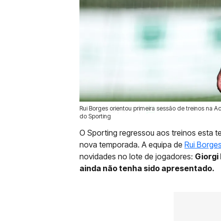
Rui Borges orientou primeira sessão de treinos na Ac
01 Jul 2025 | 16:10 |
0
do Sporting
O Sporting regressou aos treinos esta ter
nova temporada. A equipa de
Rui Borge
novidades no lote de jogadores:
Giorgi
ainda não tenha sido apresentado.