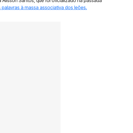
a Alisson Santos, que foi oficializado na passada
 palavras à massa associativa dos leões.