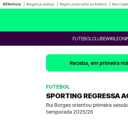
#ÉNotícia
Bragança avança
Rayan Lucas ruma ao Alverca
Ana Capet
FUTEBOL
CLUBE
WIKILEONI
Receba, em primeira mão
FUTEBOL
SPORTING REGRESSA A
Rui Borges orientou primeira sessã
temporada 2025/26