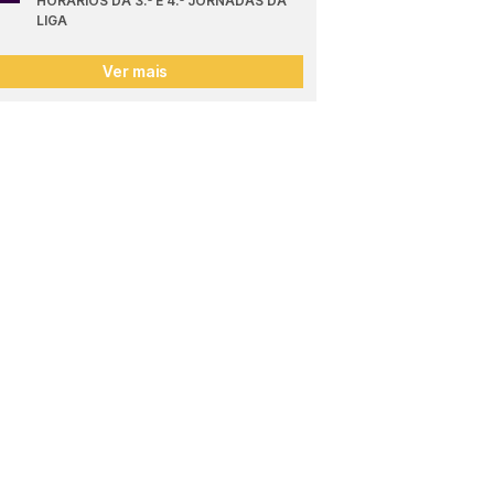
HORÁRIOS DA 3.ª E 4.ª JORNADAS DA 
LIGA
Ver mais