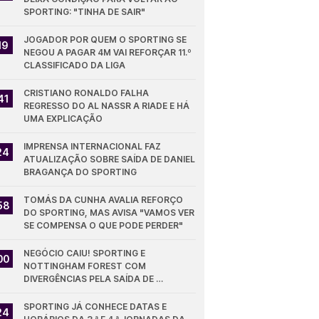
SPORTING: "TINHA DE SAIR"
JOGADOR POR QUEM O SPORTING SE 
19
NEGOU A PAGAR 4M VAI REFORÇAR 11.º 
CLASSIFICADO DA LIGA
CRISTIANO RONALDO FALHA 
41
REGRESSO DO AL NASSR A RIADE E HÁ 
UMA EXPLICAÇÃO
IMPRENSA INTERNACIONAL FAZ 
24
ATUALIZAÇÃO SOBRE SAÍDA DE DANIEL 
BRAGANÇA DO SPORTING
TOMÁS DA CUNHA AVALIA REFORÇO 
58
DO SPORTING, MAS AVISA "VAMOS VER 
SE COMPENSA O QUE PODE PERDER"
NEGÓCIO CAIU! SPORTING E 
00
NOTTINGHAM FOREST COM 
DIVERGÊNCIAS PELA SAÍDA DE 
DIOMANDE
SPORTING JÁ CONHECE DATAS E 
24