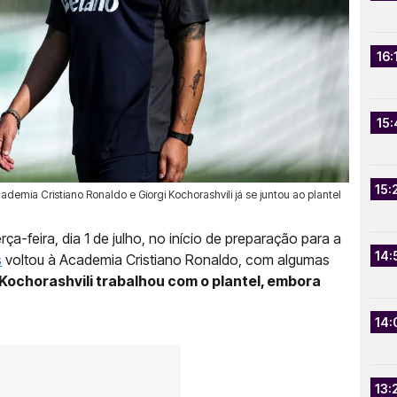
16:
15:
15:
ademia Cristiano Ronaldo e Giorgi Kochorashvili já se juntou ao plantel
ça-feira, dia 1 de julho, no início de preparação para a
14:
s
voltou à Academia Cristiano Ronaldo, com algumas
 Kochorashvili trabalhou com o plantel, embora
14:
13: