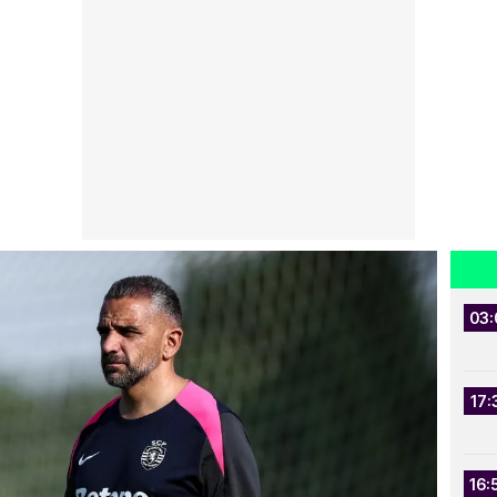
03:
17:
16: