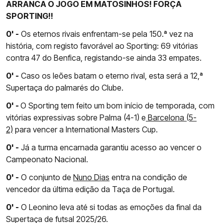
ARRANCA O JOGO EM MATOSINHOS! FORÇA
SPORTING!!
0' -
Os eternos rivais enfrentam-se pela 150.ª vez na
história, com registo favorável ao Sporting: 69 vitórias
contra 47 do Benfica, registando-se ainda 33 empates.
0' -
Caso os leões batam o eterno rival, esta será a 12,ª
Supertaça do palmarés do Clube.
0' -
O Sporting tem feito um bom início de temporada, com
vitórias expressivas sobre Palma (4-1) e
Barcelona (5-
2)
para vencer a International Masters Cup.
0' -
Já a turma encarnada garantiu acesso ao vencer o
Campeonato Nacional.
0' -
O conjunto de
Nuno Dias
entra na condição de
vencedor da última edição da Taça de Portugal.
0' -
O Leonino leva até si todas as emoções da final da
Supertaça de futsal 2025/26.