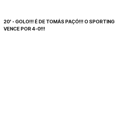
20' - GOLO!!! É DE TOMÁS PAÇÓ!!! O SPORTING
VENCE POR 4-0!!!