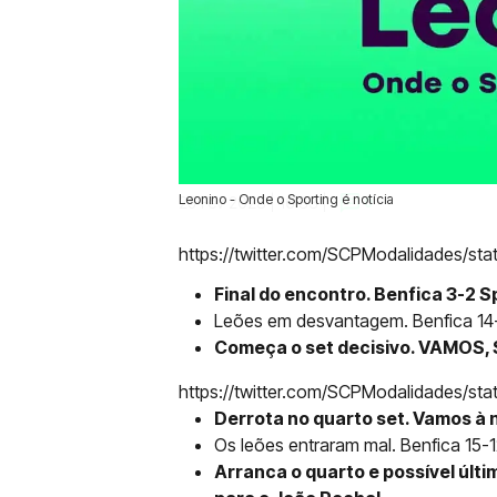
Leonino - Onde o Sporting é notícia
25 Fev 2023 | 16:33 |
0
https://twitter.com/SCPModalidades/s
Final do encontro. Benfica 3-2 S
Leões em desvantagem. Benfica 14-
Começa o set decisivo. VAMOS,
https://twitter.com/SCPModalidades/
Derrota no quarto set. Vamos à 
Os leões entraram mal. Benfica 15-1
Arranca o quarto e possível últim