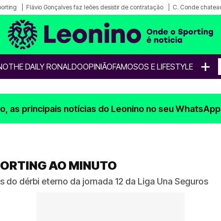
porting
Flávio Gonçalves faz leões desistir de contratação
C. Conde chatea
+
NO
THE DAILY RONALDO
OPINIÃO
FAMOSOS E LIFESTYLE
, as principais notícias do Leonino no seu WhatsApp
SPORTING AO MINUTO
do dérbi eterno da jornada 12 da Liga Una Seguros