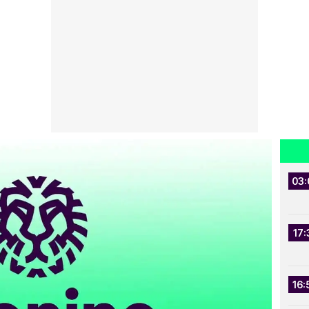
03:
17:
16: