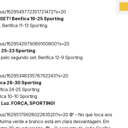
tatus/1629549772351721472?s=20
ET! Benfica 19-25 Sporting
 Benfica 11-13 Sporting.
status/1629542979089100800?s=20
 25-23 Sporting
 pelo segundo set. Benfica 12-9 Sporting
tatus/1629534833578762243?s=20
ca 28-30 Sporting
fica 24-25 Sporting
fica 10-10 Sporting
a Luz. FORÇA, SPORTING!
status/1629517992802283520?s=20
0′
– No que toca aos
a turma verde e branco está em clara desvantagem. Em