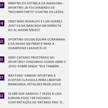
ÁRBITRO DO ESTRELA DA AMADORA - 
27
SPORTING JÁ FOI CHAMADO DE 
"INCOMPETENTE" CONTRA OS LEÕES
CRISTIANO RONALDO E LUIS SUÁREZ 
24
JUNTOS NA BANCADA EM DERROTA 
DO AL NASSR (VÍDEO)
SPORTING GOLEIA EQUIPA UCRANIANA 
50
E DÁ PASSO EM FRENTE PARA A 
CHAMPIONS LEAGUE (5-0)
GENY CATAMO FRUSTRADO NO 
03
SPORTING? CHIQUINHO CONDE ABRE O 
JOGO SOBRE SAÍDA: "ELE TAMBÉM 
QUER"
WATFORD 'OBRIGA' SPORTING A 
21
ACEITAR CLÁUSULA PARA LIBERTAR 
IRANKUNDA; DETALHES REVELADOS
CLUBE QUE GANHOU 7 VEZES A LIGA 
42
EUROPA PODE TER FECHADO 
CONTRATAÇÃO DE 'PATINHO FEIO' DO 
SPORTING