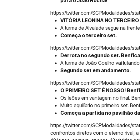
para o João Rocha!
https://twitter.com/SCPModalidades/s
VITÓRIA LEONINA NO TERCEIRO S
A turma de Alvalade segue na frente.
Começa o terceiro set.
https://twitter.com/SCPModalidades/
Derrota no segundo set. Benfica
A turma de João Coelho vai lutando
Segundo set em andamento.
https://twitter.com/SCPModalidades/s
O PRIMEIRO SET É NOSSO! Benfi
Os leões em vantagem no final. Ben
Muito equilíbrio no primeiro set. Ben
Começa a partida no pavilhão d
https://twitter.com/SCPModalidades/
confrontos diretos com o eterno rival, 