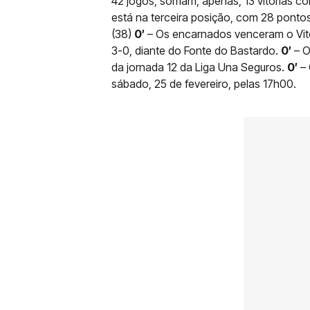
42 jogos, somam, apenas, 13 vitórias co
está na terceira posição, com 28 pontos
(38)
0′
– Os encarnados venceram o Vitó
3-0, diante do Fonte do Bastardo.
0′
– O
da jornada 12 da Liga Una Seguros.
0′
– 
sábado, 25 de fevereiro, pelas 17h00.