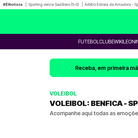
#ÉNotícia
Sporting vence SeaSters (5-0)
Árbitro Estrela da Amadora - S
FUTEBOL
CLUBE
WIKILEONI
Receba, em primeira mão
VOLEIBOL
VOLEIBOL: BENFICA - 
Acompanhe aqui todas as emoções 