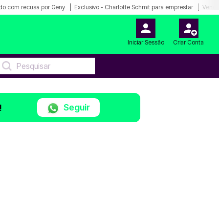
do com recusa por Geny
Exclusivo - Charlotte Schmit para emprestar
Venda
Iniciar Sessão
Criar Conta
Seguir
!