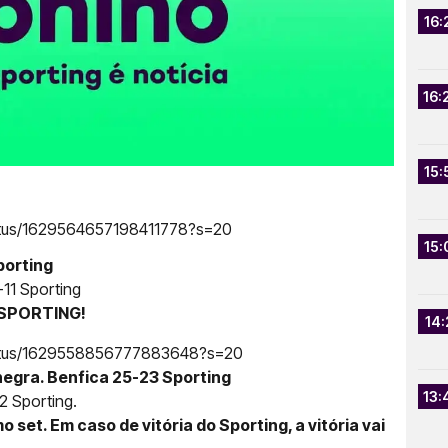
16:
16:
15:
tatus/1629564657198411778?s=20
15:
porting
11 Sporting
 SPORTING!
14:
status/1629558856777883648?s=20
negra. Benfica 25-23 Sporting
13:
2 Sporting.
o set. Em caso de vitória do Sporting, a vitória vai