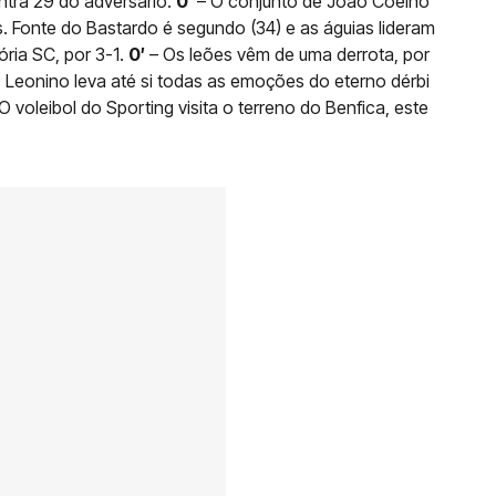
ntra 29 do adversário.
0′
– O conjunto de João Coelho
. Fonte do Bastardo é segundo (34) e as águias lideram
ria SC, por 3-1.
0′
– Os leões vêm de uma derrota, por
 Leonino leva até si todas as emoções do eterno dérbi
O voleibol do Sporting visita o terreno do Benfica, este