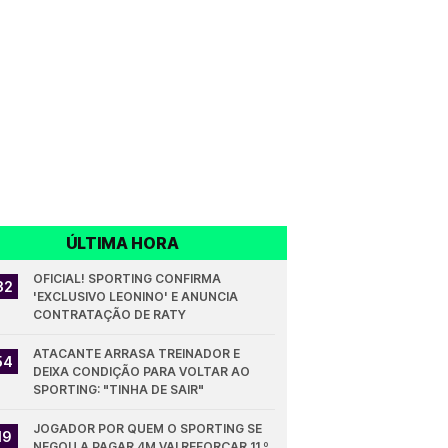
ÚLTIMA HORA
OFICIAL! SPORTING CONFIRMA 
32
'EXCLUSIVO LEONINO' E ANUNCIA 
CONTRATAÇÃO DE RATY
ATACANTE ARRASA TREINADOR E 
54
DEIXA CONDIÇÃO PARA VOLTAR AO 
SPORTING: "TINHA DE SAIR"
JOGADOR POR QUEM O SPORTING SE 
19
NEGOU A PAGAR 4M VAI REFORÇAR 11.º 