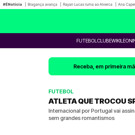
#ÉNotícia
Bragança avança
Rayan Lucas ruma ao Alverca
Ana Capet
FUTEBOL
CLUBE
WIKILEONI
Receba, em primeira mão
FUTEBOL
ATLETA QUE TROCOU S
Internacional por Portugal vai ass
sem grandes romantismos