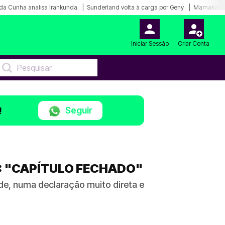
da Cunha analisa Irankunda
Sunderland volta à carga por Geny
Mamakana.
Iniciar Sessão
Criar Conta
Seguir
!
: "CAPÍTULO FECHADO"
ade, numa declaração muito direta e