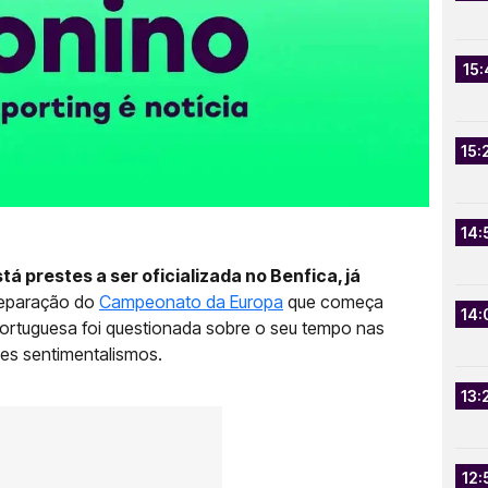
15:
15:
14:
tá prestes a ser oficializada no Benfica, já
eparação do
Campeonato da Europa
que começa
14:
portuguesa foi questionada sobre o seu tempo nas
des sentimentalismos.
13:
12: