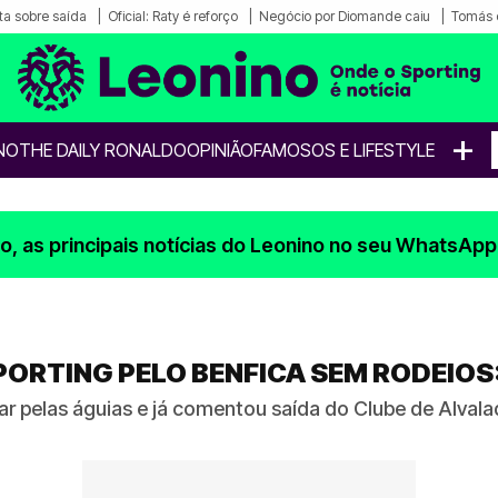
a sobre saída
Oficial: Raty é reforço
Negócio por Diomande caiu
Tomás 
+
NO
THE DAILY RONALDO
OPINIÃO
FAMOSOS E LIFESTYLE
, as principais notícias do Leonino no seu WhatsApp
PORTING PELO BENFICA SEM RODEIOS
inar pelas águias e já comentou saída do Clube de Alval