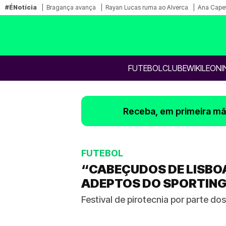
#ÉNotícia
Bragança avança
Rayan Lucas ruma ao Alverca
Ana Capet
FUTEBOL
CLUBE
WIKILEONI
Receba, em primeira mão
FUTEBOL
“CABEÇUDOS DE LISBOA
ADEPTOS DO SPORTING
Festival de pirotecnia por parte do