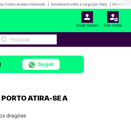
da Cunha analisa Irankunda
Sunderland volta à carga por Geny
Mamakana.
Iniciar Sessão
Criar Conta
Seguir
!
 PORTO ATIRA-SE A
 dos dragões