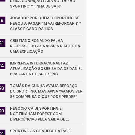
DEIXA CONDIÇÃO PARA VOLTAR AO 
SPORTING: "TINHA DE SAIR"
JOGADOR POR QUEM O SPORTING SE 
19
NEGOU A PAGAR 4M VAI REFORÇAR 11.º 
CLASSIFICADO DA LIGA
CRISTIANO RONALDO FALHA 
41
REGRESSO DO AL NASSR A RIADE E HÁ 
UMA EXPLICAÇÃO
IMPRENSA INTERNACIONAL FAZ 
24
ATUALIZAÇÃO SOBRE SAÍDA DE DANIEL 
BRAGANÇA DO SPORTING
TOMÁS DA CUNHA AVALIA REFORÇO 
58
DO SPORTING, MAS AVISA "VAMOS VER 
SE COMPENSA O QUE PODE PERDER"
NEGÓCIO CAIU! SPORTING E 
00
NOTTINGHAM FOREST COM 
DIVERGÊNCIAS PELA SAÍDA DE 
DIOMANDE
SPORTING JÁ CONHECE DATAS E 
24