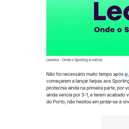
Leonino - Onde o Sporting é notícia
05 Ago 2024 | 12:00 |
0
Não foi necessário muito tempo após
o
começarem a lançar farpas aos Sportingu
pirotecnia ainda na primeira parte, por
ainda vencia por 3-1, e terem acabado 
do Porto, não hesitou em juntar-se à ond