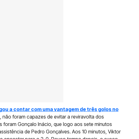
gou a contar com uma vantagem de três golos no
 não foram capazes de evitar a reviravolta dos
s foram Gonçalo Inácio, que logo aos sete minutos
ssistência de Pedro Gonçalves. Aos 10 minutos, Viktor
de encostar para o 2-0. Pouco tempo depois, o sueco