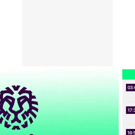
03:
17:
16: