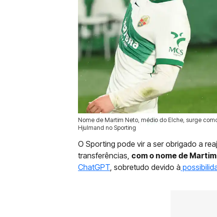
Nome de Martim Neto, médio do Elche, surge como 
21 Jun 2026 | 12:49 |
0
Hjulmand no Sporting
O Sporting pode vir a ser obrigado a re
transferências,
com o nome de Martim 
ChatGPT
, sobretudo devido à
possibilid