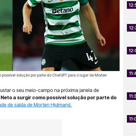
12:
12:
12:
11:
possível solução por parte do ChatGPT para o lugar de Morten
ajustar o seu meio-campo na próxima janela de
11:
Neto a surgir como possível solução por parte do
ade de saída de Morten Hjulmand.
11: