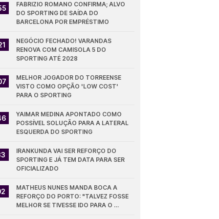
FABRIZIO ROMANO CONFIRMA; ALVO 
55
DO SPORTING DE SAÍDA DO 
BARCELONA POR EMPRÉSTIMO
NEGÓCIO FECHADO! VARANDAS 
21
RENOVA COM CAMISOLA 5 DO 
SPORTING ATÉ 2028
MELHOR JOGADOR DO TORREENSE 
07
VISTO COMO OPÇÃO 'LOW COST' 
PARA O SPORTING
YAIMAR MEDINA APONTADO COMO 
46
POSSÍVEL SOLUÇÃO PARA A LATERAL 
ESQUERDA DO SPORTING
IRANKUNDA VAI SER REFORÇO DO 
33
SPORTING E JÁ TEM DATA PARA SER 
OFICIALIZADO
MATHEUS NUNES MANDA BOCA A 
02
REFORÇO DO PORTO: "TALVEZ FOSSE 
MELHOR SE TIVESSE IDO PARA O 
SPORTING"