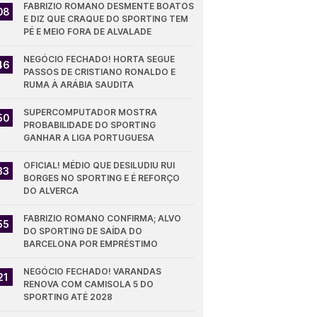
FABRIZIO ROMANO DESMENTE BOATOS 
08
E DIZ QUE CRAQUE DO SPORTING TEM 
PÉ E MEIO FORA DE ALVALADE
NEGÓCIO FECHADO! HORTA SEGUE 
46
PASSOS DE CRISTIANO RONALDO E 
RUMA À ARÁBIA SAUDITA
SUPERCOMPUTADOR MOSTRA 
50
PROBABILIDADE DO SPORTING 
GANHAR A LIGA PORTUGUESA
OFICIAL! MÉDIO QUE DESILUDIU RUI 
33
BORGES NO SPORTING E É REFORÇO 
DO ALVERCA
FABRIZIO ROMANO CONFIRMA; ALVO 
55
DO SPORTING DE SAÍDA DO 
BARCELONA POR EMPRÉSTIMO
NEGÓCIO FECHADO! VARANDAS 
21
RENOVA COM CAMISOLA 5 DO 
SPORTING ATÉ 2028