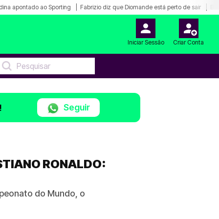
dina apontado ao Sporting
Fabrizio diz que Diomande está perto de sair
Bar
Iniciar Sessão
Criar Conta
Seguir
!
ISTIANO RONALDO:
mpeonato do Mundo, o