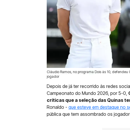
Cláudio Ramos, no programa Dois às 10, defendeu Cr
26 Jun 2026 | 16:22 |
0
jogador
Depois de já ter recorrido às redes soci
Campeonato do Mundo 2026, por 5-0,
críticas que a seleção das Quinas t
Ronaldo -
que esteve em destaque no 
pública que tem assombrado os jogador