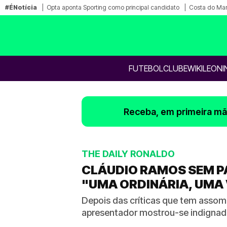
#ÉNotícia
Opta aponta Sporting como principal candidato
Costa do Mar
FUTEBOL
CLUBE
WIKILEONI
Receba, em primeira mão
THE DAILY RONALDO
CLÁUDIO RAMOS SEM P
"UMA ORDINÁRIA, UMA
Depois das críticas que tem asso
apresentador mostrou-se indigna