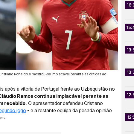
16:
15:
13:
13:
istiano Ronaldo e mostrou-se implacável perante as críticas ao
ais após a vitória de Portugal frente ao Uzbequistão no
12:
Cláudio Ramos continua implacável perante as
em recebido.
O apresentador defendeu Cristiano
segundo jogo
- e a restante equipa da pesada opinião
es.
12: