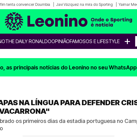
fim tenta convencer Doumbia
Javi Vázquez na mira do Sporting
Yaimar Me
+
NO
THE DAILY RONALDO
OPINIÃO
FAMOSOS E LIFESTYLE
, as principais notícias do Leonino no seu WhatsApp
APAS NA LÍNGUA PARA DEFENDER CR
 VACARRONA"
mbrado os primeiros dias da estadia portuguesa no Ca
do