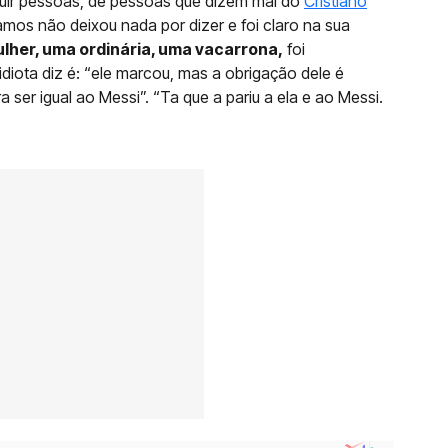
eguir pessoas, de pessoas que dizem mal do
Cristiano
amos não deixou nada por dizer e foi claro na sua
lher, uma ordinária, uma vacarrona,
foi
 idiota diz é: “ele marcou, mas a obrigação dele é
ser igual ao Messi”. “Ta que a pariu a ela e ao Messi.