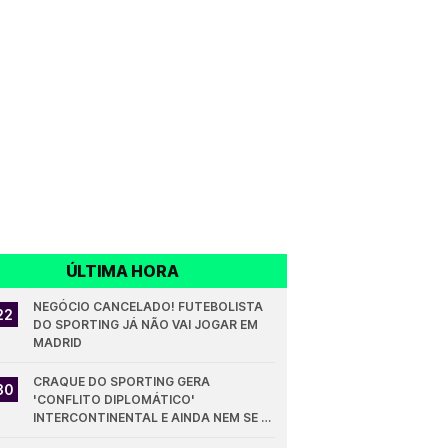
ÚLTIMA HORA
NEGÓCIO CANCELADO! FUTEBOLISTA 
22
DO SPORTING JÁ NÃO VAI JOGAR EM 
MADRID
CRAQUE DO SPORTING GERA 
30
'CONFLITO DIPLOMÁTICO' 
INTERCONTINENTAL E AINDA NEM SE 
ESTREOU PELOS LEÕES