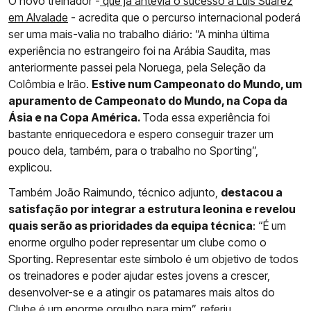
O novo treinador -
que já antevia o sucesso a Luis Suárez
em Alvalade
- acredita que o percurso internacional poderá
ser uma mais-valia no trabalho diário: “A minha última
experiência no estrangeiro foi na Arábia Saudita, mas
anteriormente passei pela Noruega, pela Seleção da
Colômbia e Irão.
Estive num Campeonato do Mundo, um
apuramento de Campeonato do Mundo, na Copa da
Ásia e na Copa América.
Toda essa experiência foi
bastante enriquecedora e espero conseguir trazer um
pouco dela, também, para o trabalho no Sporting”,
explicou.
Também João Raimundo, técnico adjunto,
destacou a
satisfação por integrar a estrutura leonina e revelou
quais serão as prioridades da equipa técnica
: “É um
enorme orgulho poder representar um clube como o
Sporting. Representar este símbolo é um objetivo de todos
os treinadores e poder ajudar estes jovens a crescer,
desenvolver-se e a atingir os patamares mais altos do
Clube é um enorme orgulho para mim”, referiu.