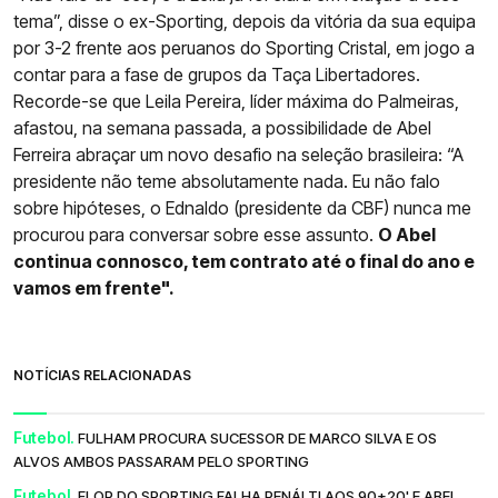
tema”, disse o ex-Sporting, depois da vitória da sua equipa
por 3-2 frente aos peruanos do Sporting Cristal, em jogo a
contar para a fase de grupos da Taça Libertadores.
Recorde-se que Leila Pereira, líder máxima do Palmeiras,
afastou, na semana passada, a possibilidade de Abel
Ferreira abraçar um novo desafio na seleção brasileira: “A
presidente não teme absolutamente nada. Eu não falo
sobre hipóteses, o Ednaldo (presidente da CBF) nunca me
procurou para conversar sobre esse assunto.
O Abel
continua connosco, tem contrato até o final do ano e
vamos em frente".
NOTÍCIAS RELACIONADAS
Futebol.
FULHAM PROCURA SUCESSOR DE MARCO SILVA E OS
ALVOS AMBOS PASSARAM PELO SPORTING
Futebol.
FLOP DO SPORTING FALHA PENÁLTI AOS 90+20' E ABEL