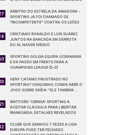
ÁRBITRO DO ESTRELA DA AMADORA - 
27
SPORTING JÁ FOI CHAMADO DE 
"INCOMPETENTE" CONTRA OS LEÕES
CRISTIANO RONALDO E LUIS SUÁREZ 
24
JUNTOS NA BANCADA EM DERROTA 
DO AL NASSR (VÍDEO)
SPORTING GOLEIA EQUIPA UCRANIANA 
50
E DÁ PASSO EM FRENTE PARA A 
CHAMPIONS LEAGUE (5-0)
GENY CATAMO FRUSTRADO NO 
03
SPORTING? CHIQUINHO CONDE ABRE O 
JOGO SOBRE SAÍDA: "ELE TAMBÉM 
QUER"
WATFORD 'OBRIGA' SPORTING A 
21
ACEITAR CLÁUSULA PARA LIBERTAR 
IRANKUNDA; DETALHES REVELADOS
CLUBE QUE GANHOU 7 VEZES A LIGA 
42
EUROPA PODE TER FECHADO 