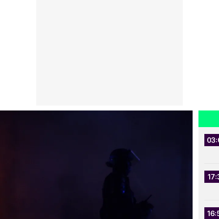
03:
17:
16: