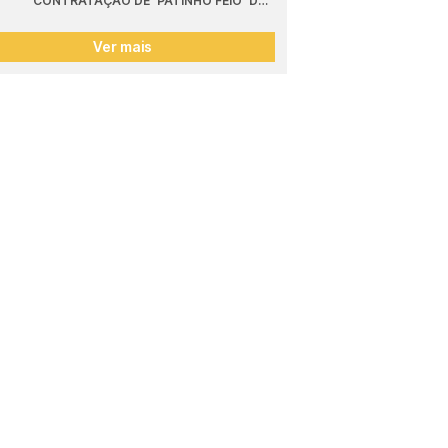
CONTRATAÇÃO DE 'PATINHO FEIO' DO 
SPORTING
Ver mais