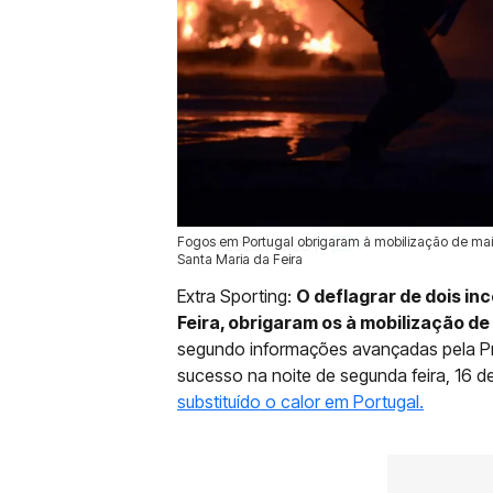
Fogos em Portugal obrigaram à mobilização de mais
17 Jun 2025 | 15:26 |
0
Santa Maria da Feira
Extra Sporting:
O deflagrar de dois in
Feira, obrigaram os à mobilização de
segundo informações avançadas pela Pr
sucesso na noite de segunda feira, 16 d
substituído o calor em Portugal.