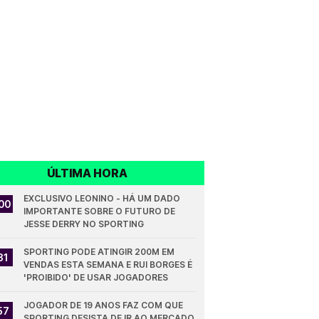
ÚLTIMA HORA
EXCLUSIVO LEONINO - HÁ UM DADO 
00
IMPORTANTE SOBRE O FUTURO DE 
JESSE DERRY NO SPORTING
SPORTING PODE ATINGIR 200M EM 
31
VENDAS ESTA SEMANA E RUI BORGES É 
'PROIBIDO' DE USAR JOGADORES
JOGADOR DE 19 ANOS FAZ COM QUE 
57
SPORTING DESISTA DE IR AO MERCADO