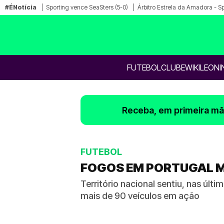
#ÉNotícia
Sporting vence SeaSters (5-0)
Árbitro Estrela da Amadora - S
FUTEBOL
CLUBE
WIKILEONI
Receba, em primeira mão
FUTEBOL
FOGOS EM PORTUGAL M
Território nacional sentiu, nas úl
mais de 90 veículos em ação