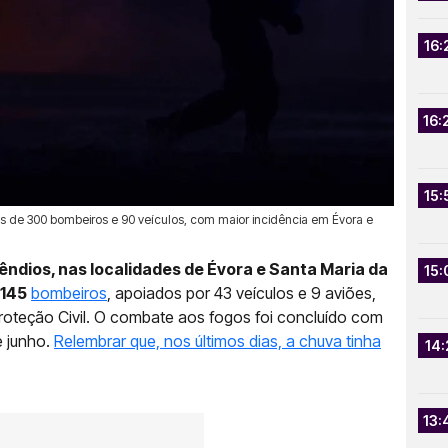
16:
16:
15:
 de 300 bombeiros e 90 veículos, com maior incidência em Évora e
cêndios, nas localidades de Évora e Santa Maria da
15:
 145
bombeiros
, apoiados por 43 veículos e 9 aviões,
oteção Civil. O combate aos fogos foi concluído com
e junho.
Relembrar que, nos últimos dias, a chuva tinha
14:
13: