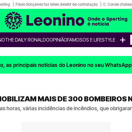
porting
Flávio Gonçalves faz leões desistir de contratação
C. Conde chatea
+
NO
THE DAILY RONALDO
OPINIÃO
FAMOSOS E LIFESTYLE
, as principais notícias do Leonino no seu WhatsApp
OBILIZAM MAIS DE 300 BOMBEIROS 
timas horas, várias incidências de incêndios, que obri