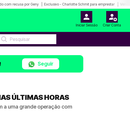
do com recusa por Geny
Exclusivo - Charlotte Schmit para emprestar
Venda
Iniciar Sessão
Criar Conta
Seguir
!
NAS ÚLTIMAS HORAS
garam a uma grande operação com