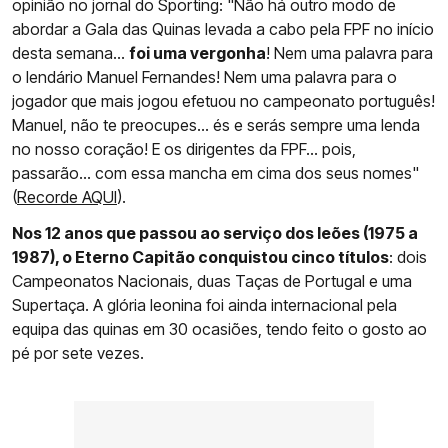
opinião no jornal do Sporting: "Não há outro modo de
abordar a Gala das Quinas levada a cabo pela FPF no início
desta semana…
foi uma vergonha
! Nem uma palavra para
o lendário Manuel Fernandes! Nem uma palavra para o
jogador que mais jogou efetuou no campeonato português!
Manuel, não te preocupes… és e serás sempre uma lenda
no nosso coração! E os dirigentes da FPF… pois,
passarão… com essa mancha em cima dos seus nomes"
(
Recorde AQUI
).
Nos 12 anos que passou ao serviço dos leões (1975 a
1987), o Eterno Capitão conquistou cinco títulos
: dois
Campeonatos Nacionais, duas Taças de Portugal e uma
Supertaça. A glória leonina foi ainda internacional pela
equipa das quinas em 30 ocasiões, tendo feito o gosto ao
pé por sete vezes.