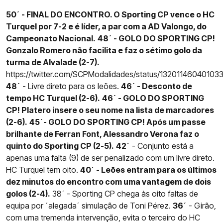
50´ - FINAL DO ENCONTRO. O Sporting CP vence o HC
Turquel por 7-2 e é líder, a par com a AD Valongo, do
Campeonato Nacional.
48´ - GOLO DO SPORTING CP!
Gonzalo Romero não facilita e faz o sétimo golo da
turma de Alvalade (2-7).
https://twitter.com/SCPModalidades/status/13201146040103
48´
- Livre direto para os leões.
46´ - Desconto de
tempo HC Turquel (2-6).
46´ - GOLO DO SPORTING
CP! Platero insere o seu nome na lista de marcadores
(2-6).
45´- GOLO DO SPORTING CP! Após um passe
brilhante de Ferran Font, Alessandro Verona faz o
quinto do Sporting CP (2-5).
42´
- Conjunto está a
apenas uma falta (9) de ser penalizado com um livre direto.
HC Turquel tem oito.
40´ - Leões entram para os últimos
dez minutos do encontro com uma vantagem de dois
golos (2-4).
38´ - Sporting CP chega às oito faltas de
equipa por ´alegada´ simulação de Toni Pérez.
36´
- Girão,
com uma tremenda intervenção, evita o terceiro do HC