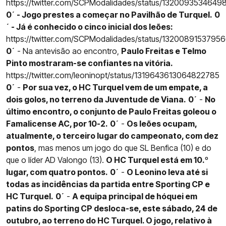
https://twitter.com/SCPModalidades/status/132009353464
0´ - Jogo prestes a começar no Pavilhão de Turquel.
0
´ - Já é conhecido o cinco inicial dos leões:
https://twitter.com/SCPModalidades/status/1320089153795
0´
- Na antevisão ao encontro,
Paulo Freitas e Telmo
Pinto mostraram-se confiantes na vitória.
https://twitter.com/leoninopt/status/1319643613064822785
0´
-
Por sua vez, o HC Turquel vem de um empate, a
dois golos, no terreno da Juventude de Viana.
0´
-
No
último encontro, o conjunto de Paulo Freitas goleou o
Famalicense AC, por 10-2.
0´
-
Os leões ocupam,
atualmente, o terceiro lugar do campeonato, com dez
pontos
, mas menos um jogo do que SL Benfica (10) e do
que o líder AD Valongo (13).
O HC Turquel está em 10.º
lugar, com quatro pontos.
0´
-
O Leonino leva até si
todas as incidências da partida entre Sporting CP e
HC Turquel.
0´
-
A equipa principal de hóquei em
patins do Sporting CP desloca-se, este sábado, 24 de
outubro, ao terreno do HC Turquel. O jogo, relativo à