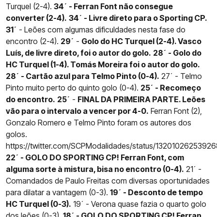
Turquel (2-4).
34´ - Ferran Font não consegue
converter (2-4).
34´ - Livre direto para o Sporting CP.
31´
- Leões com algumas dificuldades nesta fase do
encontro (2-4).
29´
-
Golo do HC Turquel (2-4). Vasco
Luís, de livre direto, foi o autor do golo.
28´ - Golo do
HC Turquel (1-4). Tomás Moreira foi o autor do golo.
28´ - Cartão azul para Telmo Pinto (0-4).
27´ - Telmo
Pinto muito perto do quinto golo (0-4).
25´ - Recomeço
do encontro.
25´
-
FINAL DA PRIMEIRA PARTE. Leões
vão para o intervalo a vencer por 4-0.
Ferran Font (2),
Gonzalo Romero e Telmo Pinto foram os autores dos
golos.
https://twitter.com/SCPModalidades/status/132010262539
22´ - GOLO DO SPORTING CP! Ferran Font, com
alguma sorte à mistura, bisa no encontro (0-4).
21´ -
Comandados de Paulo Freitas com diversas oportunidades
para dilatar a vantagem (0-3).
19´ - Desconto de tempo
HC Turquel (0-3).
19´ - Verona quase fazia o quarto golo
dos leões (0-3).
18´ - GOLO DO SPORTING CP! Ferran