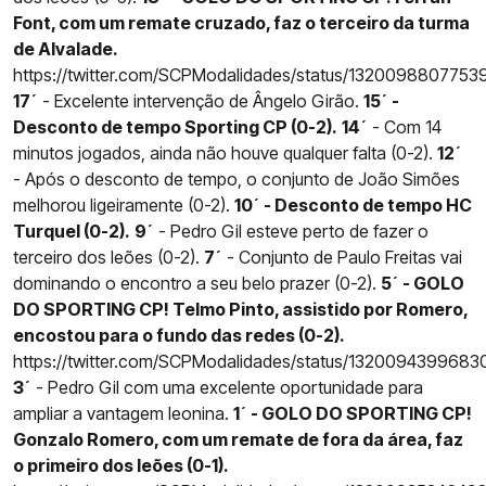
Font, com um remate cruzado, faz o terceiro da turma
de Alvalade.
https://twitter.com/SCPModalidades/status/132009880775
17´
- Excelente intervenção de Ângelo Girão.
15´ -
Desconto de tempo Sporting CP (0-2).
14´
- Com 14
minutos jogados, ainda não houve qualquer falta (0-2).
12´
- Após o desconto de tempo, o conjunto de João Simões
melhorou ligeiramente (0-2).
10´ - Desconto de tempo HC
Turquel (0-2).
9´
- Pedro Gil esteve perto de fazer o
terceiro dos leões (0-2).
7´
- Conjunto de Paulo Freitas vai
dominando o encontro a seu belo prazer (0-2).
5´ - GOLO
DO SPORTING CP! Telmo Pinto, assistido por Romero,
encostou para o fundo das redes (0-2).
https://twitter.com/SCPModalidades/status/1320094399683
3´
- Pedro Gil com uma excelente oportunidade para
ampliar a vantagem leonina.
1´ - GOLO DO SPORTING CP!
Gonzalo Romero, com um remate de fora da área, faz
o primeiro dos leões (0-1).