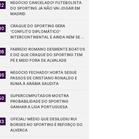
NEGÓCIO CANCELADO! FUTEBOLISTA 
22
DO SPORTING JÁ NÃO VAI JOGAR EM 
MADRID
CRAQUE DO SPORTING GERA 
30
'CONFLITO DIPLOMÁTICO' 
INTERCONTINENTAL E AINDA NEM SE 
ESTREOU PELOS LEÕES
FABRIZIO ROMANO DESMENTE BOATOS 
08
E DIZ QUE CRAQUE DO SPORTING TEM 
PÉ E MEIO FORA DE ALVALADE
NEGÓCIO FECHADO! HORTA SEGUE 
46
PASSOS DE CRISTIANO RONALDO E 
RUMA À ARÁBIA SAUDITA
SUPERCOMPUTADOR MOSTRA 
50
PROBABILIDADE DO SPORTING 
GANHAR A LIGA PORTUGUESA
OFICIAL! MÉDIO QUE DESILUDIU RUI 
33
BORGES NO SPORTING É REFORÇO DO 
ALVERCA