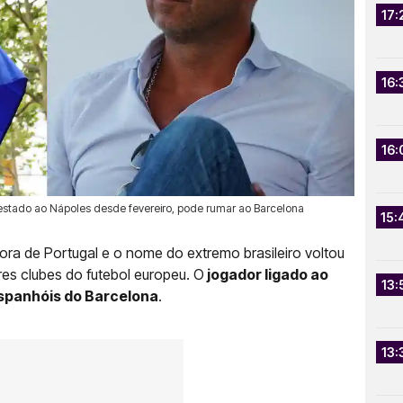
17:
16:
16:
estado ao Nápoles desde fevereiro, pode rumar ao Barcelona
15:
fora de Portugal e o nome do extremo brasileiro voltou
es clubes do futebol europeu. O
jogador ligado ao
13:
spanhóis do Barcelona
.
13: