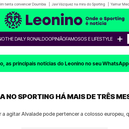
fim tenta convencer Doumbia
Javi Vázquez na mira do Sporting
Yaimar Med
+
NO
THE DAILY RONALDO
OPINIÃO
FAMOSOS E LIFESTYLE
, as principais notícias do Leonino no seu WhatsApp
A NO SPORTING HÁ MAIS DE TRÊS M
ar a agitar Alvalade pode pertencer a colosso europeu,