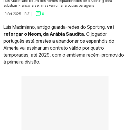
Luís Maximiano foi um dos nomes equacionados pelo Sporting para
substituir Franco Israel, mas vai rumar a outras paragens
10 Set 2025 | 18:31 |
0
Luís Maximiano, antigo guarda-redes do
Sporting
,
vai
reforçar o Neom, da Arábia Saudita
. O jogador
português está prestes a abandonar os espanhóis do
Almería vai assinar um contrato válido por quatro
temporadas, até 2029, com o emblema recém-promovido
à primeira divisão.