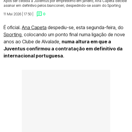
Após ser cedida à Juventus por empréstimo em janeiro, Ana Capeta decide
assinar em definitivo pelos bianconeri, despedindo-se assim do Sporting
11 Mai 2026 | 17:50 |
0
É oficial.
Ana Capeta
despediu-se, esta segunda-feira, do
Sporting
, colocando um ponto final numa ligação de nove
anos ao Clube de Alvalade,
numa altura em que a
Juventus confirmou a contratação em definitivo da
internacional portuguesa
.