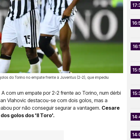
17:
16:
16:
15:
olos do Torino no empate frente à Juventus (2-2), que impediu
 A com um empate por 2-2 frente ao Torino, num dérbi
15:
san Vlahovic destacou-se com dois golos, mas a
 acabou por não conseguir segurar a vantagem.
Cesare
os golos dos 'Il Toro'.
14:
14: