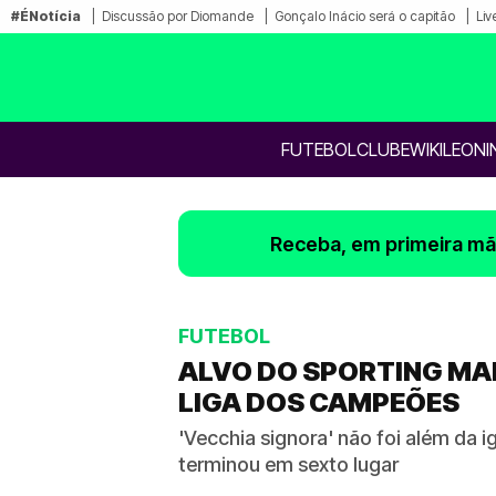
#ÉNotícia
Discussão por Diomande
Gonçalo Inácio será o capitão
Liv
FUTEBOL
CLUBE
WIKILEONI
Receba, em primeira mão
FUTEBOL
ALVO DO SPORTING MARC
LIGA DOS CAMPEÕES
'Vecchia signora' não foi além da 
terminou em sexto lugar