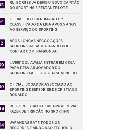
RUI BORGES JÁ DEFINIU NOVO CAPITÃO 
33
DO SPORTING E RESTANTE LOTE
OFICIAL! DEFESA RUMA AO 6.º 
54
CLASSIFICADO DA LIGA APÓS 5 ANOS 
AO SERVIÇO DO SPORTING
APÓS LONGAS NEGOCIAÇÕES, 
12
SPORTING JÁ SABE QUANDO PODE 
CONTAR COM IRANKUNDA
LIVERPOOL AVALIA ENTRAR EM CENA 
59
PARA DESVIAR JOGADOR DO 
SPORTING QUE ESTÁ QUASE VENDIDO
OFICIAL! JOGADOR ASSOCIADO AO 
30
SPORTING DESPEDE-SE DE CRISTIANO 
RONALDO
RUI BORGES JÁ DECIDIU: NINGUÉM VAI 
49
FAZER DE TRINCÃO NO SPORTING
VARANDAS BATE TODOS OS 
04
RECORDES E AINDA NÃO FECHOU O 