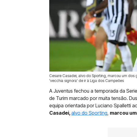
Cesare Casadei, alvo do Sporting, marcou um dos g
25 Mai 2026 | 12:29 |
0
'vecchia signora' de ir à Liga dos Campeões
A Juventus fechou a temporada da Serie
de Turim marcado por muita tensão. Du
equipa orientada por Luciano Spalletti
Casadei,
alvo do Sporting
,
marcou um d