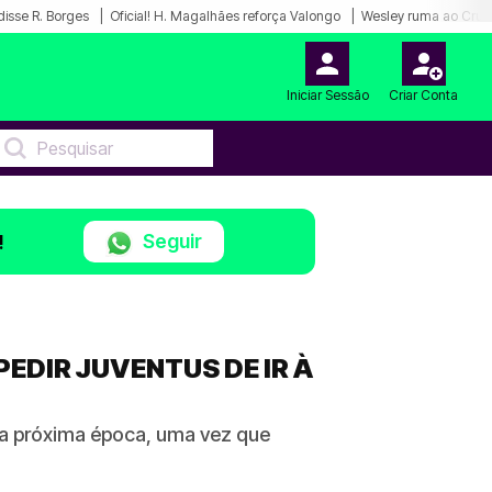
disse R. Borges
Oficial! H. Magalhães reforça Valongo
Wesley ruma ao Cruz
Iniciar Sessão
Criar Conta
Seguir
!
EDIR JUVENTUS DE IR À
 da próxima época, uma vez que