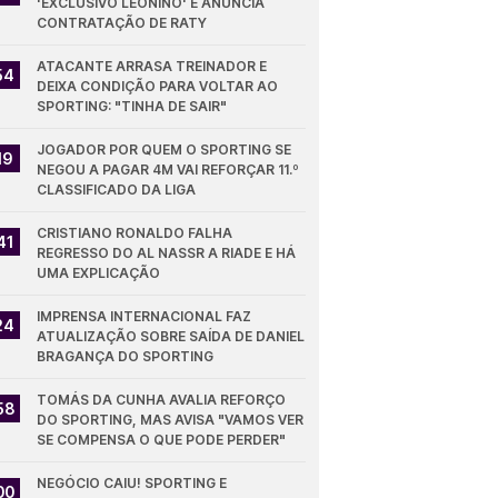
'EXCLUSIVO LEONINO' E ANUNCIA 
CONTRATAÇÃO DE RATY
ATACANTE ARRASA TREINADOR E 
54
DEIXA CONDIÇÃO PARA VOLTAR AO 
SPORTING: "TINHA DE SAIR"
JOGADOR POR QUEM O SPORTING SE 
19
NEGOU A PAGAR 4M VAI REFORÇAR 11.º 
CLASSIFICADO DA LIGA
CRISTIANO RONALDO FALHA 
41
REGRESSO DO AL NASSR A RIADE E HÁ 
UMA EXPLICAÇÃO
IMPRENSA INTERNACIONAL FAZ 
24
ATUALIZAÇÃO SOBRE SAÍDA DE DANIEL 
BRAGANÇA DO SPORTING
TOMÁS DA CUNHA AVALIA REFORÇO 
58
DO SPORTING, MAS AVISA "VAMOS VER 
SE COMPENSA O QUE PODE PERDER"
NEGÓCIO CAIU! SPORTING E 
00