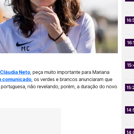
16:
16:
15:
Cláudia Neto
, peça muito importante para Mariana
 comunicado
, os verdes e brancos anunciaram que
 portuguesa, não revelando, porém, a duração do novo
15:
14:
14: