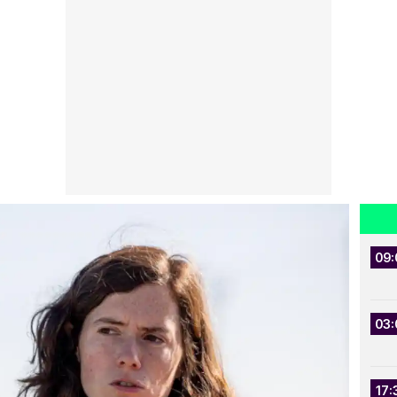
09:
03:
17: