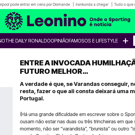
erpool pode entrar em cena por Diomande
Irankunda a chegar
Tudo o que 
+
NO
THE DAILY RONALDO
OPINIÃO
FAMOSOS E LIFESTYLE
ENTRE A INVOCADA HUMILHAÇÃ
FUTURO MELHOR…
A verdade é que, se Varandas conseguir, 
resta, fazer o que ali consta deixará uma 
Portugal.
(Há uma grande dificuldade em escrever sobre o Spor
ousam não estar nas duas ou três trincheiras em que 
momento, não ser “varandista”, “brunista” ou outro “i