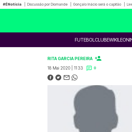
#ÉNotícia
Discussão por Diomande
Gonçalo Inácio será o capitão
Liv
FUTEBOL
CLUBE
WIKILEONI
RITA GARCIA PEREIRA
18 Mai 2020 | 11:33
0