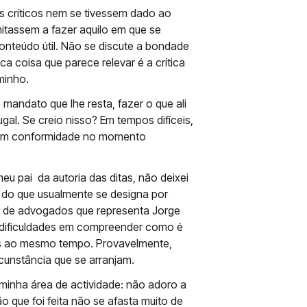
is críticos nem se tivessem dado ao
mitassem a fazer aquilo em que se
onteúdo útil. Não se discute a bondade
ca coisa que parece relevar é a crítica
minho.
mandato que lhe resta, fazer o que ali
al. Se creio nisso? Em tempos difíceis,
r em conformidade no momento
u pai da autoria das ditas, não deixei
a do que usualmente se designa por
io de advogados que representa Jorge
 dificuldades em compreender como é
is ao mesmo tempo. Provavelmente,
cunstância que se arranjam.
minha área de actividade: não adoro a
 que foi feita não se afasta muito de