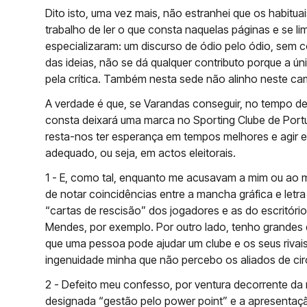
Dito isto, uma vez mais, não estranhei que os habitua
trabalho de ler o que consta naquelas páginas e se li
especializaram: um discurso de ódio pelo ódio, sem c
das ideias, não se dá qualquer contributo porque a úni
pela crítica. Também nesta sede não alinho neste ca
A verdade é que, se Varandas conseguir, no tempo de 
consta deixará uma marca no Sporting Clube de Portug
resta-nos ter esperança em tempos melhores e agi
adequado, ou seja, em actos eleitorais.
1 - E, como tal, enquanto me acusavam a mim ou ao me
de notar coincidências entre a mancha gráfica e letr
“cartas de rescisão” dos jogadores e as do escritór
Mendes, por exemplo. Por outro lado, tenho grandes
que uma pessoa pode ajudar um clube e os seus riva
ingenuidade minha que não percebo os aliados de cir
2 - Defeito meu confesso, por ventura decorrente da 
designada “gestão pelo power point” e a apresentação