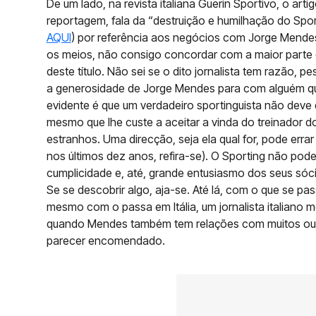
De um lado, na revista italiana Guerin Sportivo, o arti
reportagem, fala da “destruição e humilhação do Spor
AQUI
) por referência aos negócios com Jorge Mendes.
os meios, não consigo concordar com a maior parte das
deste título. Não sei se o dito jornalista tem razão,
a generosidade de Jorge Mendes para com alguém que
evidente é que um verdadeiro sportinguista não deve d
mesmo que lhe custe a aceitar a vinda do treinador 
estranhos. Uma direcção, seja ela qual for, pode erra
nos últimos dez anos, refira-se). O Sporting não pode
cumplicidade e, até, grande entusiasmo dos seus sócio
Se se descobrir algo, aja-se. Até lá, com o que se pa
mesmo com o passa em Itália, um jornalista italiano
quando Mendes também tem relações com muitos outr
parecer encomendado.