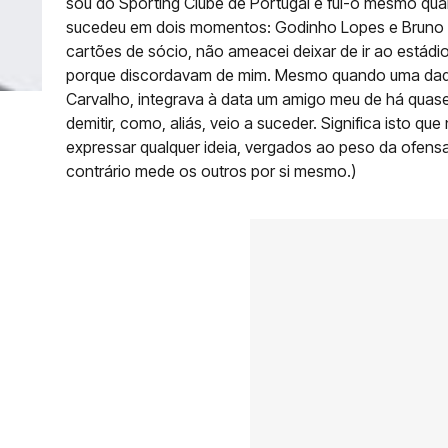
sou do Sporting Clube de Portugal e fui-o mesmo quan
sucedeu em dois momentos: Godinho Lopes e Bruno d
cartões de sócio, não ameacei deixar de ir ao estádi
porque discordavam de mim. Mesmo quando uma dada
Carvalho, integrava à data um amigo meu de há quase 
demitir, como, aliás, veio a suceder. Significa isto q
expressar qualquer ideia, vergados ao peso da ofens
contrário mede os outros por si mesmo.)