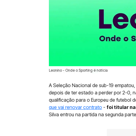
Leonino - Onde o Sporting é notícia
19 Mar 2025 | 16:07 |
0
A Seleção Nacional de sub-19 empatou, e
depois de ter estado a perder por 2-0, n
qualificação para o Europeu de futebol d
que vai renovar contrato
-
foi titular n
Silva entrou na partida na segunda parte