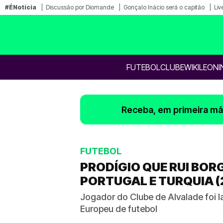
#ÉNotícia
Discussão por Diomande
Gonçalo Inácio será o capitão
Liv
FUTEBOL
CLUBE
WIKILEONI
Receba, em primeira mão
FUTEBOL
PRODÍGIO QUE RUI BOR
PORTUGAL E TURQUIA (
Jogador do Clube de Alvalade foi l
Europeu de futebol