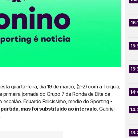
16:
15:
15:
sta quarta-feira, dia 19 de março, (2-2) com a Turquia,
14:
a primeira jornada do Grupo 7 da Ronda de Elite de
o escalão. Eduardo Felicíssimo, médio do Sporting -
a partida, mas foi substituído ao intervalo
. Gabriel
14:
.
13: