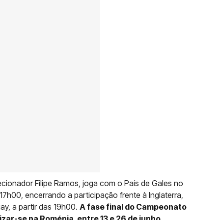
ecionador Filipe Ramos, joga com o País de Gales no
7h00, encerrando a participação frente à Inglaterra,
ay, a partir das 19h00.
A fase final do Campeonato
izar-se na Roménia, entre 13 e 26 de junho.