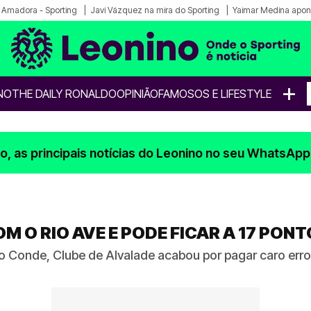
a Amadora - Sporting
Javi Vázquez na mira do Sporting
Yaimar Medina apon
+
NO
THE DAILY RONALDO
OPINIÃO
FAMOSOS E LIFESTYLE
, as principais notícias do Leonino no seu WhatsApp
M O RIO AVE E PODE FICAR A 17 PON
 Conde, Clube de Alvalade acabou por pagar caro err