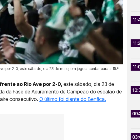
11:
11:
11:
ve por 2-0, este sábado, dia 23 de maio, em jogo a contar para a 15.ª
frente ao Rio Ave por 2-0,
este sábado, dia 23 de
10:
rnada da Fase de Apuramento de Campeão do escalão de
saire consecutivo.
O último foi diante do Benfica.
09:
03: