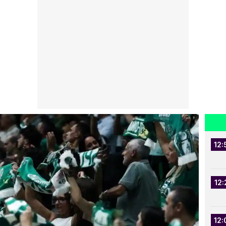
12:
12:
12: