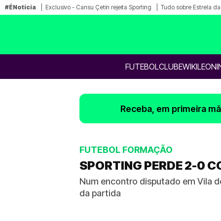
#ÉNotícia
Exclusivo - Cansu Çetin rejeita Sporting
Tudo sobre Estrela d
FUTEBOL
CLUBE
WIKILEONI
Receba, em primeira mão
FUTEBOL FORMAÇÃO
SPORTING PERDE 2-0 CO
Num encontro disputado em Vila do
da partida