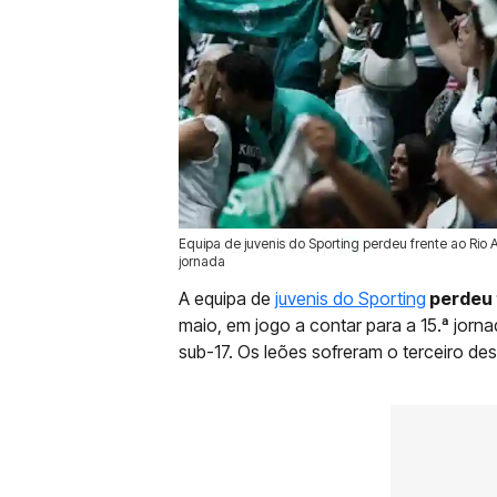
Equipa de juvenis do Sporting perdeu frente ao Rio A
23 Mai 2026 | 15:29 |
0
jornada
A equipa de
juvenis do Sporting
perdeu 
maio, em jogo a contar para a 15.ª jo
sub-17. Os leões sofreram o terceiro de