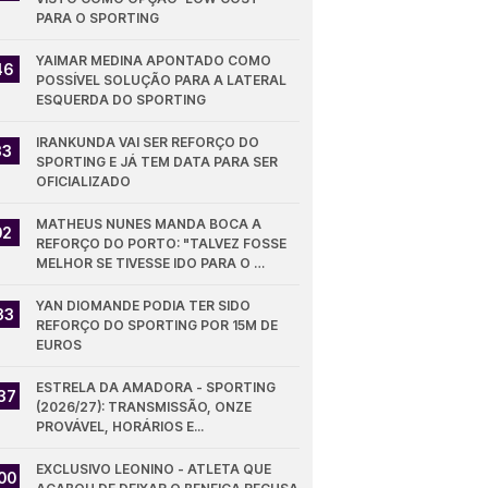
PARA O SPORTING
YAIMAR MEDINA APONTADO COMO 
46
POSSÍVEL SOLUÇÃO PARA A LATERAL 
ESQUERDA DO SPORTING
IRANKUNDA VAI SER REFORÇO DO 
33
SPORTING E JÁ TEM DATA PARA SER 
OFICIALIZADO
MATHEUS NUNES MANDA BOCA A 
02
REFORÇO DO PORTO: "TALVEZ FOSSE 
MELHOR SE TIVESSE IDO PARA O 
SPORTING"
YAN DIOMANDE PODIA TER SIDO 
33
REFORÇO DO SPORTING POR 15M DE 
EUROS
ESTRELA DA AMADORA - SPORTING 
37
(2026/27): TRANSMISSÃO, ONZE 
PROVÁVEL, HORÁRIOS E...
EXCLUSIVO LEONINO - ATLETA QUE 
00