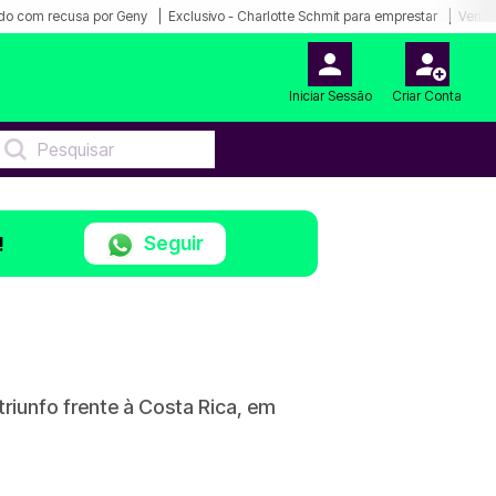
do com recusa por Geny
Exclusivo - Charlotte Schmit para emprestar
Venda
Iniciar Sessão
Criar Conta
Seguir
!
riunfo frente à Costa Rica, em