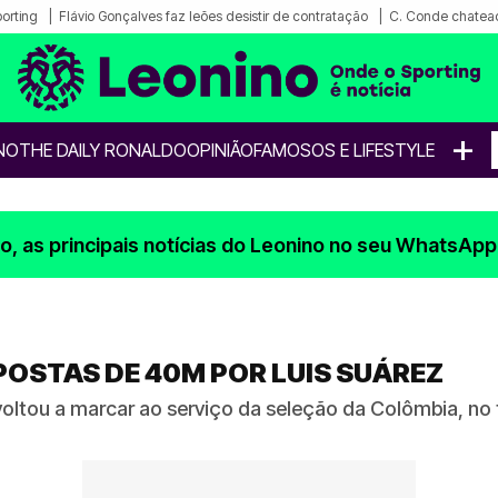
porting
Flávio Gonçalves faz leões desistir de contratação
C. Conde chatea
+
NO
THE DAILY RONALDO
OPINIÃO
FAMOSOS E LIFESTYLE
, as principais notícias do Leonino no seu WhatsApp
OSTAS DE 40M POR LUIS SUÁREZ
ltou a marcar ao serviço da seleção da Colômbia, no t