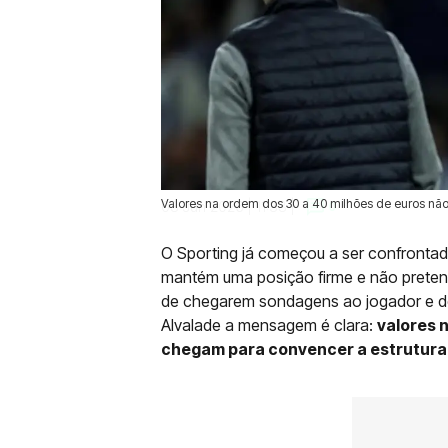
Valores na ordem dos 30 a 40 milhões de euros não
03 Jun 2026 | 11:33 |
0
O Sporting já começou a ser confrontad
mantém uma posição firme e não pretend
de chegarem sondagens ao jogador e de
Alvalade a mensagem é clara:
valores 
chegam para convencer a estrutura 