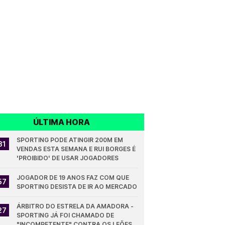
ÚLTIMA HORA
SPORTING PODE ATINGIR 200M EM 
31
VENDAS ESTA SEMANA E RUI BORGES É 
'PROIBIDO' DE USAR JOGADORES
JOGADOR DE 19 ANOS FAZ COM QUE 
57
SPORTING DESISTA DE IR AO MERCADO
ÁRBITRO DO ESTRELA DA AMADORA - 
27
SPORTING JÁ FOI CHAMADO DE 
"INCOMPETENTE" CONTRA OS LEÕES