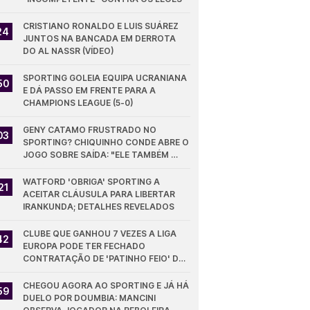
CRISTIANO RONALDO E LUIS SUÁREZ 
24
JUNTOS NA BANCADA EM DERROTA 
DO AL NASSR (VÍDEO)
SPORTING GOLEIA EQUIPA UCRANIANA 
50
E DÁ PASSO EM FRENTE PARA A 
CHAMPIONS LEAGUE (5-0)
GENY CATAMO FRUSTRADO NO 
03
SPORTING? CHIQUINHO CONDE ABRE O 
JOGO SOBRE SAÍDA: "ELE TAMBÉM 
QUER"
WATFORD 'OBRIGA' SPORTING A 
21
ACEITAR CLÁUSULA PARA LIBERTAR 
IRANKUNDA; DETALHES REVELADOS
CLUBE QUE GANHOU 7 VEZES A LIGA 
42
EUROPA PODE TER FECHADO 
CONTRATAÇÃO DE 'PATINHO FEIO' DO 
SPORTING
CHEGOU AGORA AO SPORTING E JÁ HÁ 
59
DUELO POR DOUMBIA: MANCINI 