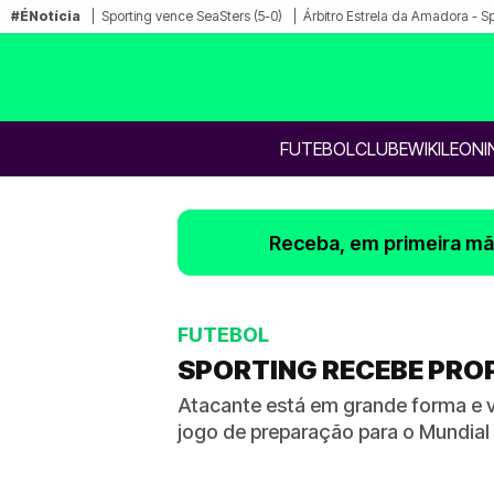
#ÉNotícia
Sporting vence SeaSters (5-0)
Árbitro Estrela da Amadora - S
FUTEBOL
CLUBE
WIKILEONI
Receba, em primeira mão
FUTEBOL
SPORTING RECEBE PROP
Atacante está em grande forma e vo
jogo de preparação para o Mundial