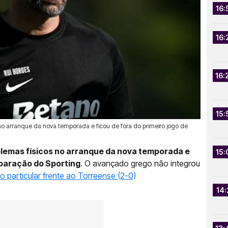
16:
16:
16:
15:
s no arranque da nova temporada e ficou de fora do primeiro jogo de
blemas físicos no arranque da nova temporada e
15:
eparação do Sporting
. O avançado grego não integrou
o particular frente ao Torreense (2-0)
14: