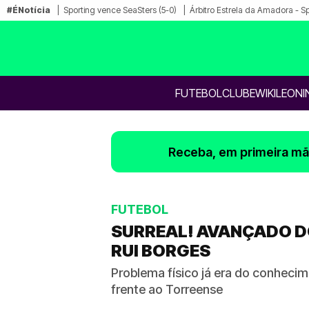
#ÉNotícia
Sporting vence SeaSters (5-0)
Árbitro Estrela da Amadora - S
FUTEBOL
CLUBE
WIKILEONI
Receba, em primeira mão
FUTEBOL
SURREAL! AVANÇADO DO
RUI BORGES
Problema físico já era do conhecim
frente ao Torreense