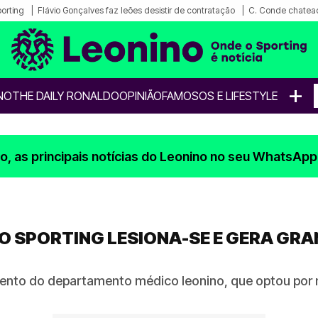
porting
Flávio Gonçalves faz leões desistir de contratação
C. Conde chatea
+
NO
THE DAILY RONALDO
OPINIÃO
FAMOSOS E LIFESTYLE
, as principais notícias do Leonino no seu WhatsApp
 SPORTING LESIONA-SE E GERA GRA
ento do departamento médico leonino, que optou por nã