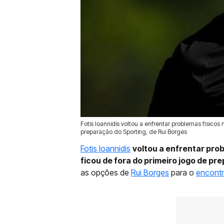
Fotis Ioannidis voltou a enfrentar problemas físico
09 Jul 2026 | 15:37 |
0
preparação do Sporting, de Rui Borges
Fotis Ioannidis
voltou a enfrentar pro
ficou de fora do primeiro jogo de pr
as opções de
Rui Borges
para o
encontr