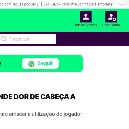
do com recusa por Geny
Exclusivo - Charlotte Schmit para emprestar
Venda
Iniciar Sessão
Criar Conta
Seguir
!
NDE DOR DE CABEÇA A
o arriscar a utilização do jogador