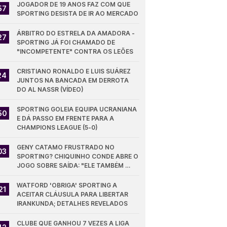
JOGADOR DE 19 ANOS FAZ COM QUE 
57
SPORTING DESISTA DE IR AO MERCADO
ÁRBITRO DO ESTRELA DA AMADORA - 
27
SPORTING JÁ FOI CHAMADO DE 
"INCOMPETENTE" CONTRA OS LEÕES
CRISTIANO RONALDO E LUIS SUÁREZ 
24
JUNTOS NA BANCADA EM DERROTA 
DO AL NASSR (VÍDEO)
SPORTING GOLEIA EQUIPA UCRANIANA 
50
E DÁ PASSO EM FRENTE PARA A 
CHAMPIONS LEAGUE (5-0)
GENY CATAMO FRUSTRADO NO 
03
SPORTING? CHIQUINHO CONDE ABRE O 
JOGO SOBRE SAÍDA: "ELE TAMBÉM 
QUER"
WATFORD 'OBRIGA' SPORTING A 
21
ACEITAR CLÁUSULA PARA LIBERTAR 
IRANKUNDA; DETALHES REVELADOS
CLUBE QUE GANHOU 7 VEZES A LIGA 