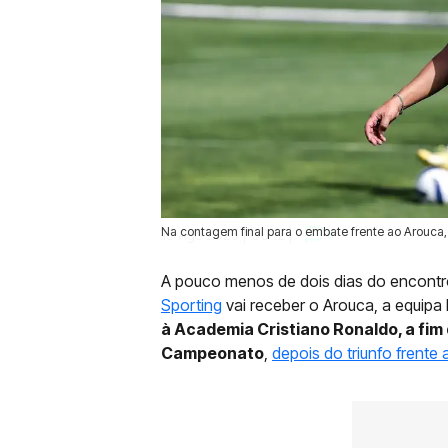
Na contagem final para o embate frente ao Arouca, 
15 Ago 2025 | 00:12 |
0
A pouco menos de dois dias do encontro 
Sporting
vai receber o Arouca, a equip
à Academia Cristiano Ronaldo, a fim
Campeonato
,
depois do triunfo frente