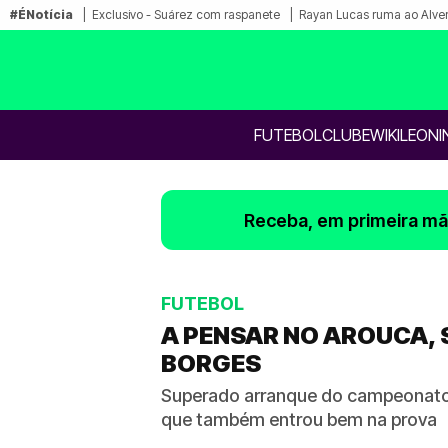
#ÉNotícia
Exclusivo - Suárez com raspanete
Rayan Lucas ruma ao Alve
FUTEBOL
CLUBE
WIKILEONI
Receba, em primeira mão
FUTEBOL
A PENSAR NO AROUCA, 
BORGES
Superado arranque do campeonato n
que também entrou bem na prova