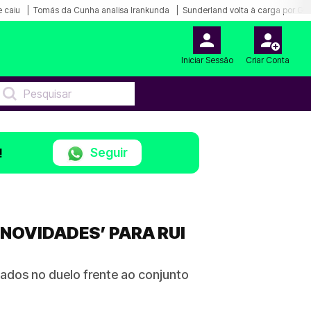
 caiu
Tomás da Cunha analisa Irankunda
Sunderland volta à carga por Ge
Iniciar Sessão
Criar Conta
Seguir
!
‘NOVIDADES’ PARA RUI
ados no duelo frente ao conjunto