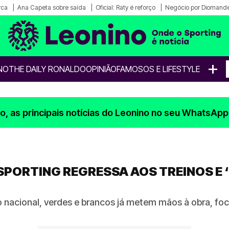
rca
Ana Capeta sobre saída
Oficial: Raty é reforço
Negócio por Diomande
+
NO
THE DAILY RONALDO
OPINIÃO
FAMOSOS E LIFESTYLE
, as principais notícias do Leonino no seu WhatsApp
SPORTING REGRESSA AOS TREINOS E 
acional, verdes e brancos já metem mãos à obra, foc