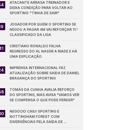
ATACANTE ARRASA TREINADOR E 
54
DEIXA CONDIÇÃO PARA VOLTAR AO 
SPORTING: "TINHA DE SAIR"
JOGADOR POR QUEM O SPORTING SE 
19
NEGOU A PAGAR 4M VAI REFORÇAR 11.º 
CLASSIFICADO DA LIGA
CRISTIANO RONALDO FALHA 
41
REGRESSO DO AL NASSR A RIADE E HÁ 
UMA EXPLICAÇÃO
IMPRENSA INTERNACIONAL FAZ 
24
ATUALIZAÇÃO SOBRE SAÍDA DE DANIEL 
BRAGANÇA DO SPORTING
TOMÁS DA CUNHA AVALIA REFORÇO 
58
DO SPORTING, MAS AVISA "VAMOS VER 
SE COMPENSA O QUE PODE PERDER"
NEGÓCIO CAIU! SPORTING E 
00
NOTTINGHAM FOREST COM 
DIVERGÊNCIAS PELA SAÍDA DE 
DIOMANDE