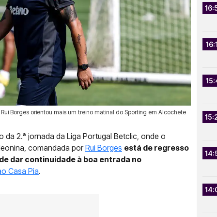
16:
16:
15:
Rui Borges orientou mais um treino matinal do Sporting em Alcochete
15:
da 2.ª jornada da Liga Portugal Betclic, onde o
a leonina, comandada por
Rui Borges
está de regresso
14:
 de dar continuidade à boa entrada no
 ao Casa Pia
.
14: