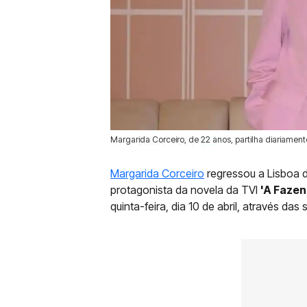
Margarida Corceiro, de 22 anos, partilha diariamente
11 Abr 2025 | 11:50 |
0
Margarida Corceiro
regressou a Lisboa d
protagonista da novela da TVI
'A Fazen
quinta-feira, dia 10 de abril, através das 