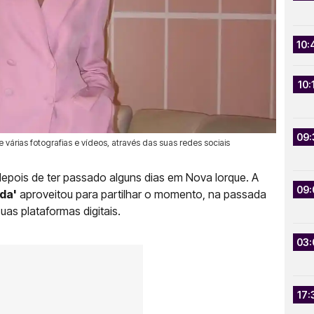
10:
10:
09:
 várias fotografias e vídeos, através das suas redes sociais
epois de ter passado alguns dias em Nova Iorque. A
09:
da'
aproveitou para partilhar o momento, na passada
suas plataformas digitais.
03:
17: