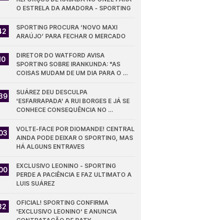
O ESTRELA DA AMADORA - SPORTING
SPORTING PROCURA ‘NOVO MAXI 
42
ARAÚJO’ PARA FECHAR O MERCADO
DIRETOR DO WATFORD AVISA 
10
SPORTING SOBRE IRANKUNDA: "AS 
COISAS MUDAM DE UM DIA PARA O 
OUTRO"
SUÁREZ DEU DESCULPA 
39
'ESFARRAPADA' A RUI BORGES E JÁ SE 
CONHECE CONSEQUÊNCIA NO 
SPORTING
VOLTE-FACE POR DIOMANDE! CENTRAL 
03
AINDA PODE DEIXAR O SPORTING, MAS 
HÁ ALGUNS ENTRAVES
EXCLUSIVO LEONINO - SPORTING 
00
PERDE A PACIÊNCIA E FAZ ULTIMATO A 
LUIS SUÁREZ
OFICIAL! SPORTING CONFIRMA 
32
'EXCLUSIVO LEONINO' E ANUNCIA 