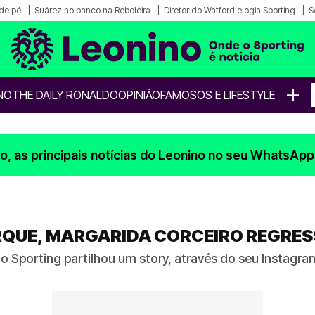
de pé
Suárez no banco na Reboleira
Diretor do Watford elogia Sporting
S
+
NO
THE DAILY RONALDO
OPINIÃO
FAMOSOS E LIFESTYLE
, as principais notícias do Leonino no seu WhatsApp
RQUE, MARGARIDA CORCEIRO REGRES
do Sporting partilhou um story, através do seu Instagra