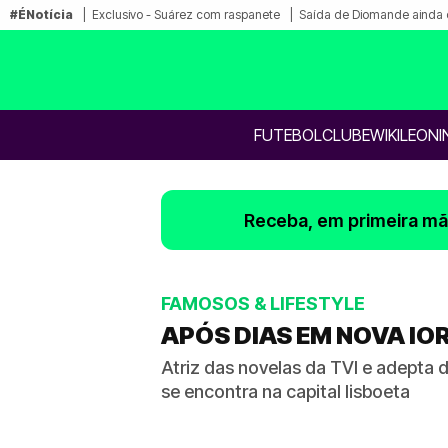
#ÉNotícia
Exclusivo - Suárez com raspanete
Saída de Diomande ainda 
FUTEBOL
CLUBE
WIKILEONI
Receba, em primeira mão
FAMOSOS & LIFESTYLE
APÓS DIAS EM NOVA IO
Atriz das novelas da TVI e adepta 
se encontra na capital lisboeta