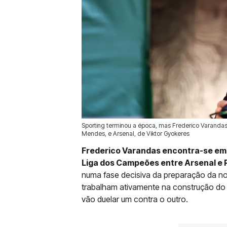
Sporting terminou a época, mas Frederico Varandas 
30 Mai 2026 | 10:01 |
0
Mendes, e Arsenal, de Viktor Gyokeres
Frederico Varandas encontra-se em B
Liga dos Campeões entre Arsenal e
numa fase decisiva da preparação da no
trabalham ativamente na construção do 
vão duelar um contra o outro.