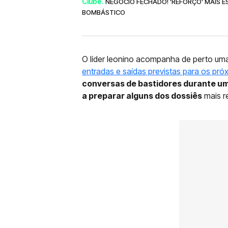
Clube.
NEGÓCIO FECHADO! 'REFORÇO' MAIS 
BOMBÁSTICO
O líder leonino acompanha de perto um
entradas e saídas previstas para os pr
conversas de bastidores durante um
a preparar alguns dos dossiês
mais r