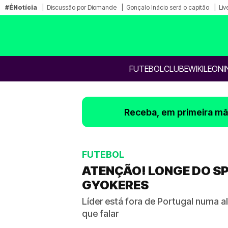
#ÉNotícia
Discussão por Diomande
Gonçalo Inácio será o capitão
Liv
FUTEBOL
CLUBE
WIKILEONI
Receba, em primeira mão
FUTEBOL
ATENÇÃO! LONGE DO SP
GYOKERES
Líder está fora de Portugal numa a
que falar