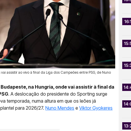
16:
15:
15:
vai assistir ao vivo à final da Liga dos Campeões entre PSG, de Nuno
udapeste, na Hungria, onde vai assistir à final da
14:
 PSG
. A deslocação do presidente do Sporting surge
va temporada, numa altura em que os leões já
14:
plantel para 2026/27.
Nuno Mendes
e
Viktor Gyokeres
13: