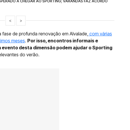
ESPERADO A CHEGAR AO SPORTING; VARANDAS FAZ ACORDO
<
>
a fase de profunda renovação em Alvalade,
com várias
óximos meses
.
Por isso, encontros informais e
 evento desta dimensão podem ajudar o Sporting
elevantes do verão.