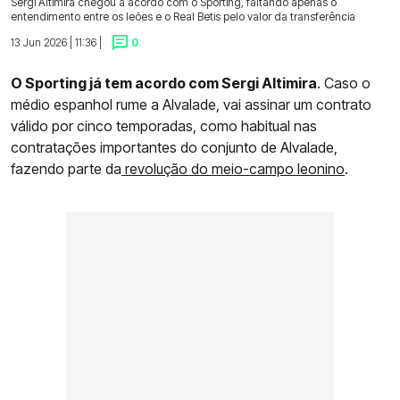
Sergi Altimira chegou a acordo com o Sporting, faltando apenas o
entendimento entre os leões e o Real Betis pelo valor da transferência
13 Jun 2026 | 11:36 |
0
O Sporting já tem acordo com Sergi Altimira
. Caso o
médio espanhol rume a Alvalade, vai assinar um contrato
válido por cinco temporadas, como habitual nas
contratações importantes do conjunto de Alvalade,
fazendo parte da
revolução do meio-campo leonino
.