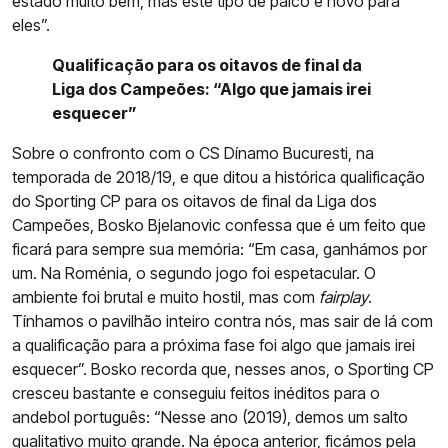
estado muito bem, mas este tipo de palco é novo para
eles”.
Qualificação para os oitavos de final da
Liga dos Campeões: “Algo que jamais irei
esquecer”
Sobre o confronto com o CS Dínamo Bucuresti, na
temporada de 2018/19, e que ditou a histórica qualificação
do Sporting CP para os oitavos de final da Liga dos
Campeões, Bosko Bjelanovic confessa que é um feito que
ficará para sempre sua memória: “Em casa, ganhámos por
um. Na Roménia, o segundo jogo foi espetacular. O
ambiente foi brutal e muito hostil, mas com
fairplay
.
Tínhamos o pavilhão inteiro contra nós, mas sair de lá com
a qualificação para a próxima fase foi algo que jamais irei
esquecer”. Bosko recorda que, nesses anos, o Sporting CP
cresceu bastante e conseguiu feitos inéditos para o
andebol português: “Nesse ano (2019), demos um salto
qualitativo muito grande. Na época anterior, ficámos pela