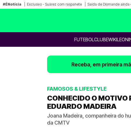
#ÉNotícia
Exclusivo - Suárez com raspanete
Saída de Diomande ainda 
FUTEBOL
CLUBE
WIKILEONI
Receba, em primeira mão
FAMOSOS & LIFESTYLE
CONHECIDO O MOTIVO 
EDUARDO MADEIRA
Joana Madeira, companheira do hu
da CMTV