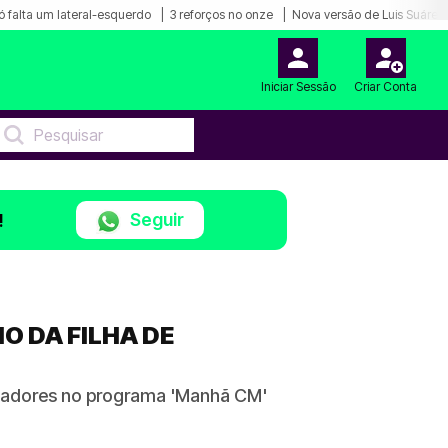
ó falta um lateral-esquerdo
3 reforços no onze
Nova versão de Luis Suárez
Iniciar Sessão
Criar Conta
Seguir
!
O DA FILHA DE
ctadores no programa 'Manhã CM'