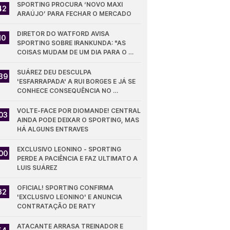
SPORTING PROCURA ‘NOVO MAXI 
42
ARAÚJO’ PARA FECHAR O MERCADO
DIRETOR DO WATFORD AVISA 
10
SPORTING SOBRE IRANKUNDA: "AS 
COISAS MUDAM DE UM DIA PARA O 
OUTRO"
SUÁREZ DEU DESCULPA 
39
'ESFARRAPADA' A RUI BORGES E JÁ SE 
CONHECE CONSEQUÊNCIA NO 
SPORTING
VOLTE-FACE POR DIOMANDE! CENTRAL 
03
AINDA PODE DEIXAR O SPORTING, MAS 
HÁ ALGUNS ENTRAVES
EXCLUSIVO LEONINO - SPORTING 
00
PERDE A PACIÊNCIA E FAZ ULTIMATO A 
LUIS SUÁREZ
OFICIAL! SPORTING CONFIRMA 
32
'EXCLUSIVO LEONINO' E ANUNCIA 
CONTRATAÇÃO DE RATY
ATACANTE ARRASA TREINADOR E 