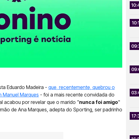
10:
10:
09:
09:
sta Eduardo Madeira -
que, recentemente, quebrou o
03:
om Manuel Marques
- foi a mais recente convidada do
al acabou por revelar que o marido "
nunca foi amigo
"
rmão de Ana Marques, adepta do Sporting, ser padrinho
17: