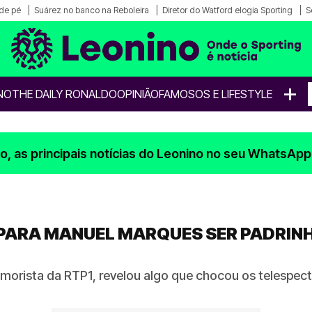
de pé
Suárez no banco na Reboleira
Diretor do Watford elogia Sporting
S
+
NO
THE DAILY RONALDO
OPINIÃO
FAMOSOS E LIFESTYLE
, as principais notícias do Leonino no seu WhatsApp
PARA MANUEL MARQUES SER PADRINH
morista da RTP1, revelou algo que chocou os telespe