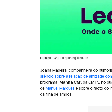
Leonino - Onde o Sporting é notícia
24 Jul 2025 | 11:39 |
0
Joana Madeira, companheira do humori
silêncio sobre a relação de amizade c
programa '
Manhã CM
', da CMTV, no qu
de
Manuel Marques
e sobre o facto do i
da filha de ambos.