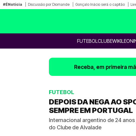
#ÉNotícia
Discussão por Diomande
Gonçalo Inácio será o capitão
Liv
FUTEBOL
CLUBE
WIKILEONI
Receba, em primeira mão
FUTEBOL
DEPOIS DA NEGA AO SP
SEMPRE EM PORTUGAL
Internacional argentino de 24 ano
do Clube de Alvalade