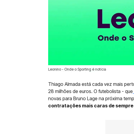
Leonino - Onde o Sporting é notícia
12 Jul 2025 | 23:57 |
0
Thiago Almada está cada vez mais perto
28 milhões de euros. O futebolista - que
novas para Bruno Lage na próxima tem
contratações mais caras de sempre