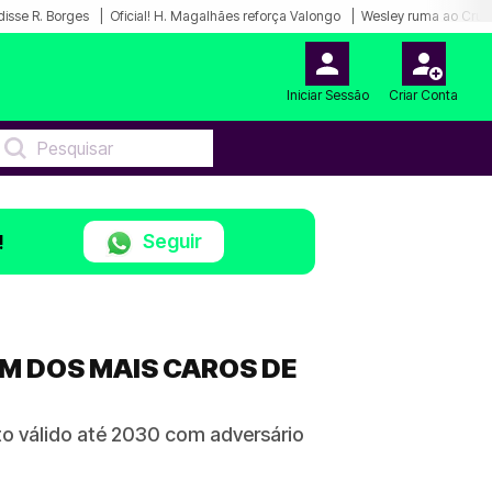
disse R. Borges
Oficial! H. Magalhães reforça Valongo
Wesley ruma ao Cruz
Iniciar Sessão
Criar Conta
Seguir
!
UM DOS MAIS CAROS DE
to válido até 2030 com adversário