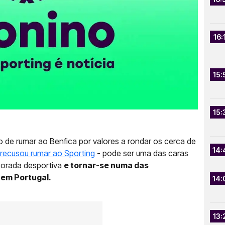
16:
15:
15:
 de rumar ao Benfica por valores a rondar os cerca de
14:
recusou rumar ao Sporting
- pode ser uma das caras
porada desportiva
e tornar-se numa das
 em Portugal.
14:
13: