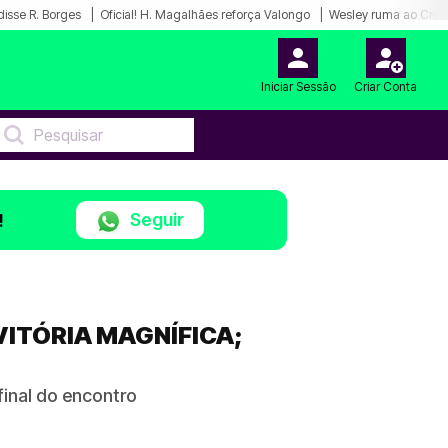
disse R. Borges
Oficial! H. Magalhães reforça Valongo
Wesley ruma ao Cruz
Iniciar Sessão
Criar Conta
Seguir
!
ITÓRIA MAGNÍFICA;
final do encontro