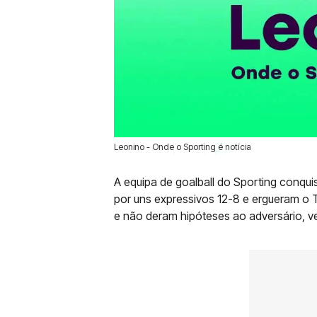
Leonino - Onde o Sporting é notícia
01 Out 2023 | 15:52 |
0
A equipa de goalball do Sporting conqui
por uns expressivos 12-8 e ergueram o 
e não deram hipóteses ao adversário, v