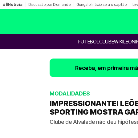
#ÉNotícia
Discussão por Diomande
Gonçalo Inácio será o capitão
Liv
FUTEBOL
CLUBE
WIKILEONI
Receba, em primeira mão
MODALIDADES
IMPRESSIONANTE! LEÕ
SPORTING MOSTRA GAR
Clube de Alvalade não deu hipótes