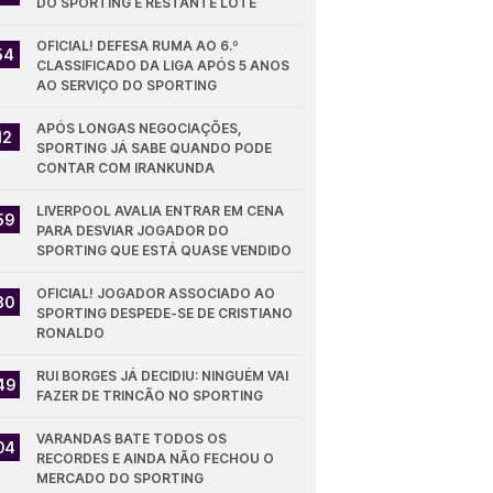
DO SPORTING E RESTANTE LOTE
OFICIAL! DEFESA RUMA AO 6.º 
54
CLASSIFICADO DA LIGA APÓS 5 ANOS 
AO SERVIÇO DO SPORTING
APÓS LONGAS NEGOCIAÇÕES, 
12
SPORTING JÁ SABE QUANDO PODE 
CONTAR COM IRANKUNDA
LIVERPOOL AVALIA ENTRAR EM CENA 
59
PARA DESVIAR JOGADOR DO 
SPORTING QUE ESTÁ QUASE VENDIDO
OFICIAL! JOGADOR ASSOCIADO AO 
30
SPORTING DESPEDE-SE DE CRISTIANO 
RONALDO
RUI BORGES JÁ DECIDIU: NINGUÉM VAI 
49
FAZER DE TRINCÃO NO SPORTING
VARANDAS BATE TODOS OS 
04
RECORDES E AINDA NÃO FECHOU O 
MERCADO DO SPORTING