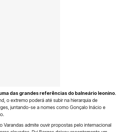
uma das grandes referências do balneário leonino
.
, o extremo poderá até subir na hierarquia de
orges, juntando-se a nomes como Gonçalo Inácio e
o.
co Varandas admite ouvir propostas pelo internacional
lores elevados. Rui Borges deixou recentemente um