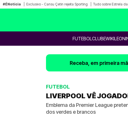
#ÉNotícia
Exclusivo - Cansu Çetin rejeita Sporting
Tudo sobre Estrela d
FUTEBOL
CLUBE
WIKILEONI
Receba, em primeira mão
FUTEBOL
LIVERPOOL VÊ JOGADO
Emblema da Premier League pretende 
dos verdes e brancos