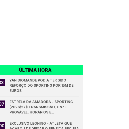
ÚLTIMA HORA
YAN DIOMANDE PODIA TER SIDO 
33
REFORÇO DO SPORTING POR 15M DE 
EUROS
ESTRELA DA AMADORA - SPORTING 
37
(2026/27): TRANSMISSÃO, ONZE 
PROVÁVEL, HORÁRIOS E...
EXCLUSIVO LEONINO - ATLETA QUE 
00
ACABOU DE DEIXAR O BENFICA RECUSA 