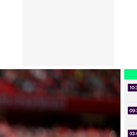
10:
09:
03: