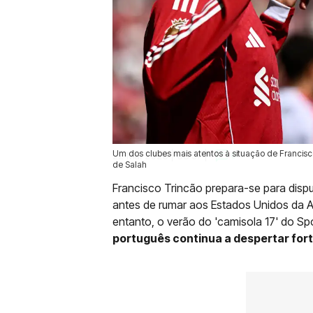
Um dos clubes mais atentos à situação de Francisco 
22 Mai 2026 | 08:57 |
0
de Salah
Francisco Trincão prepara-se para dispu
antes de rumar aos Estados Unidos da A
entanto, o verão do 'camisola 17' do Spo
português continua a despertar fort