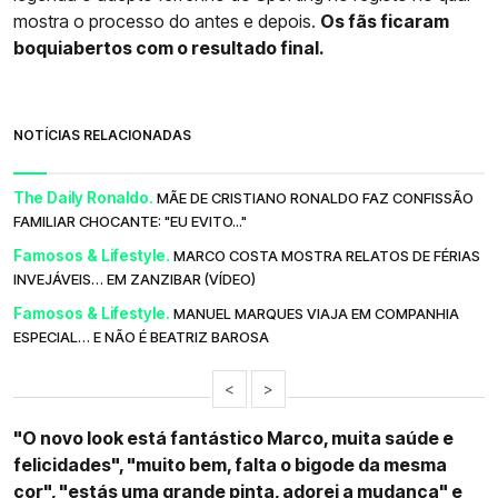
mostra o processo do antes e depois.
Os fãs ficaram
boquiabertos com o resultado final.
NOTÍCIAS RELACIONADAS
The Daily Ronaldo.
MÃE DE CRISTIANO RONALDO FAZ CONFISSÃO
FAMILIAR CHOCANTE: "EU EVITO..."
Famosos & Lifestyle.
MARCO COSTA MOSTRA RELATOS DE FÉRIAS
INVEJÁVEIS… EM ZANZIBAR (VÍDEO)
Famosos & Lifestyle.
MANUEL MARQUES VIAJA EM COMPANHIA
ESPECIAL… E NÃO É BEATRIZ BAROSA
<
>
"O novo look está fantástico Marco, muita saúde e
felicidades", "muito bem, falta o bigode da mesma
cor", "estás uma grande pinta, adorei a mudança" e