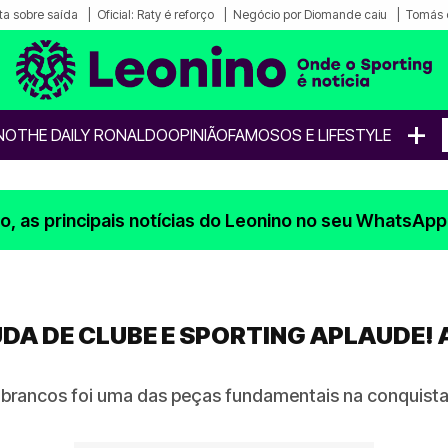
a sobre saída
Oficial: Raty é reforço
Negócio por Diomande caiu
Tomás 
+
NO
THE DAILY RONALDO
OPINIÃO
FAMOSOS E LIFESTYLE
, as principais notícias do Leonino no seu WhatsApp
A DE CLUBE E SPORTING APLAUDE! 
 brancos foi uma das peças fundamentais na conquist