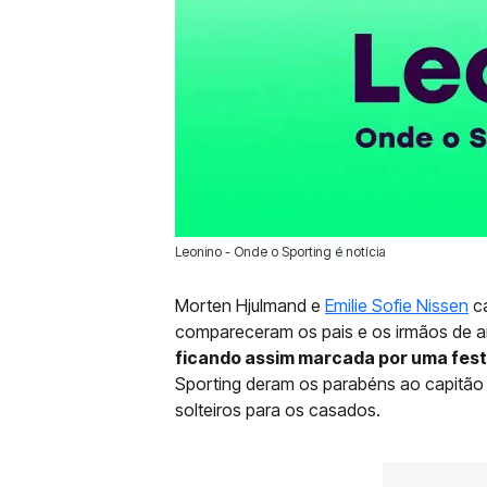
Leonino - Onde o Sporting é notícia
23 Jun 2025 | 11:19 |
0
Morten Hjulmand e
Emilie Sofie Nissen
ca
compareceram os pais e os irmãos de 
ficando assim marcada por uma fes
Sporting deram os parabéns ao capitão 
solteiros para os casados.