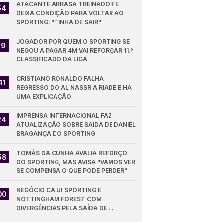
ATACANTE ARRASA TREINADOR E 
54
DEIXA CONDIÇÃO PARA VOLTAR AO 
SPORTING: "TINHA DE SAIR"
JOGADOR POR QUEM O SPORTING SE 
19
NEGOU A PAGAR 4M VAI REFORÇAR 11.º 
CLASSIFICADO DA LIGA
CRISTIANO RONALDO FALHA 
41
REGRESSO DO AL NASSR A RIADE E HÁ 
UMA EXPLICAÇÃO
IMPRENSA INTERNACIONAL FAZ 
24
ATUALIZAÇÃO SOBRE SAÍDA DE DANIEL 
BRAGANÇA DO SPORTING
TOMÁS DA CUNHA AVALIA REFORÇO 
58
DO SPORTING, MAS AVISA "VAMOS VER 
SE COMPENSA O QUE PODE PERDER"
NEGÓCIO CAIU! SPORTING E 
00
NOTTINGHAM FOREST COM 
DIVERGÊNCIAS PELA SAÍDA DE 
DIOMANDE