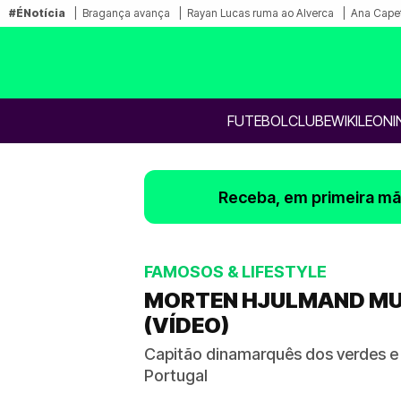
#ÉNotícia
Bragança avança
Rayan Lucas ruma ao Alverca
Ana Capet
FUTEBOL
CLUBE
WIKILEONI
Receba, em primeira mão
FAMOSOS & LIFESTYLE
MORTEN HJULMAND MUD
(VÍDEO)
Capitão dinamarquês dos verdes e
Portugal