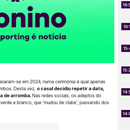
16:
16:
15:
15:
saram-se em 2024, numa cerimónia à qual apenas
ambos. Desta vez,
o casal decidiu repetir a data,
14:
ta de arromba.
Nas redes sociais, os adeptos do
verde e branco, que 'mudou de clube', passando dos
14: