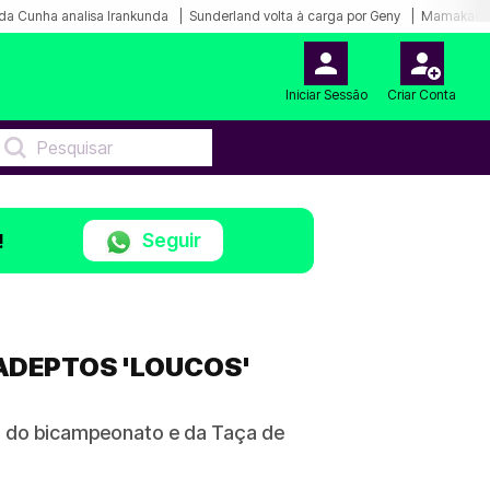
da Cunha analisa Irankunda
Sunderland volta à carga por Geny
Mamakana.
Iniciar Sessão
Criar Conta
Seguir
!
ADEPTOS 'LOUCOS'
a do bicampeonato e da Taça de