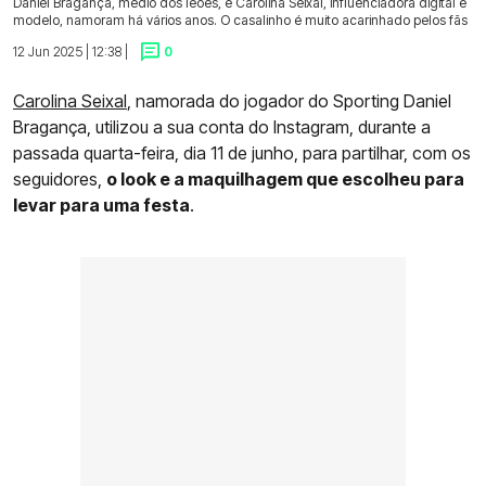
Daniel Bragança, médio dos leões, e Carolina Seixal, influenciadora digital e
modelo, namoram há vários anos. O casalinho é muito acarinhado pelos fãs
12 Jun 2025 | 12:38 |
0
Carolina Seixal
, namorada do jogador do Sporting Daniel
Bragança, utilizou a sua conta do Instagram, durante a
passada quarta-feira, dia 11 de junho, para partilhar, com os
seguidores,
o look e a maquilhagem que escolheu para
levar para uma festa
.