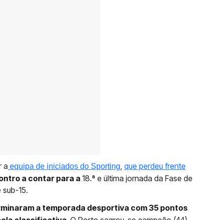
r a
,
que perdeu frente
equipa de iniciados do Sporting
ntro a contar para a
18.ª e última jornada da Fase de
 sub-15.
rminaram a temporada desportiva com 35 pontos
la classificativa.
O Porto sagrou-se campeão (44).