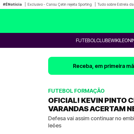
#ÉNotícia
Exclusivo - Cansu Çetin rejeita Sporting
Tudo sobre Estrela d
FUTEBOL
CLUBE
WIKILEONI
Receba, em primeira mão
FUTEBOL FORMAÇÃO
OFICIAL! KEVIN PINTO
VARANDAS ACERTAM N
Defesa vai assim continuar no emb
leões