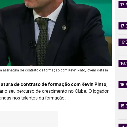
17:
17:
16:
16:
u a assinatura de contrato de formação com Kevin Pinto, jovem defesa
sinatura de contrato de formação com Kevin Pinto
,
15:
uar o seu percurso de crescimento no Clube. O jogador
randas nos talentos da formação.
15: