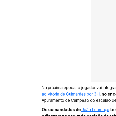
Na próxima época, o jogador vai integra
ao Vitória de Guimarães por 3-1
,
no enco
Apuramento de Campeão do escalão de
Os comandados de
te
João Lourenço
e ficaram na segunda posição da tabe