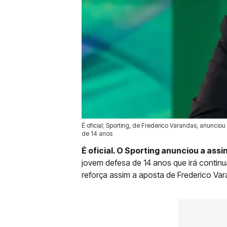
É oficial; Sporting, de Frederico Varandas, anuncio
25 Jun 2026 | 12:43 |
0
de 14 anos
É oficial. O Sporting anunciou a as
jovem defesa de 14 anos que irá contin
reforça assim a aposta de Frederico Va