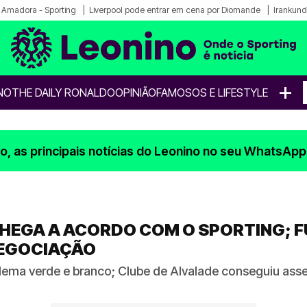
a Amadora - Sporting
Liverpool pode entrar em cena por Diomande
Irankund
+
NO
THE DAILY RONALDO
OPINIÃO
FAMOSOS E LIFESTYLE
, as principais notícias do Leonino no seu WhatsApp
 CHEGA A ACORDO COM O SPORTING; F
EGOCIAÇÃO
lema verde e branco; Clube de Alvalade conseguiu ass