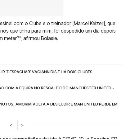
ssinei com o Clube e o treinador [Marcel Keizer], que
anos que tinha para mim, foi despedido um dia depois
m meter?”, afirmou Bolasie.
R 'DESPACHAR' VAGIANNIDIS E HÁ DOIS CLUBES
O COM A EQUIPA NO RESCALDO DO MANCHESTER UNITED -
NUTOS, AMORIM VOLTA A DESILUDIR E MAN UNITED PERDE EM
<
>
o das competições devido à COVID-19, o Sporting CP