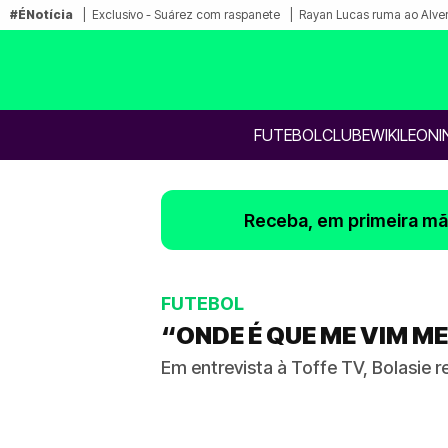
#ÉNotícia
Exclusivo - Suárez com raspanete
Rayan Lucas ruma ao Alve
FUTEBOL
CLUBE
WIKILEONI
Receba, em primeira mão
FUTEBOL
“ONDE É QUE ME VIM M
Em entrevista à Toffe TV, Bolasie