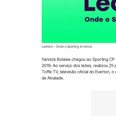
Leonino - Onde o Sporting é notícia
20 Jul 2020 | 11:36 |
0
Yannick Bolasie chegou ao Sporting CP 
2019. Ao serviço dos leões, realizou 25
Toffe TV, televisão oficial do Everton,
de Alvalade.