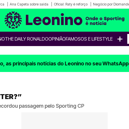
rca
Ana Capeta sobre saída
Oficial: Raty é reforço
Negócio por Diomande
+
NO
THE DAILY RONALDO
OPINIÃO
FAMOSOS E LIFESTYLE
, as principais notícias do Leonino no seu WhatsApp
ETER?”
 recordou passagem pelo Sporting CP