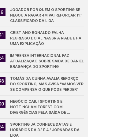
JOGADOR POR QUEM O SPORTING SE 
19
NEGOU A PAGAR 4M VAI REFORÇAR 11.º 
CLASSIFICADO DA LIGA
CRISTIANO RONALDO FALHA 
41
REGRESSO DO AL NASSR A RIADE E HÁ 
UMA EXPLICAÇÃO
IMPRENSA INTERNACIONAL FAZ 
24
ATUALIZAÇÃO SOBRE SAÍDA DE DANIEL 
BRAGANÇA DO SPORTING
TOMÁS DA CUNHA AVALIA REFORÇO 
58
DO SPORTING, MAS AVISA "VAMOS VER 
SE COMPENSA O QUE PODE PERDER"
NEGÓCIO CAIU! SPORTING E 
00
NOTTINGHAM FOREST COM 
DIVERGÊNCIAS PELA SAÍDA DE 
DIOMANDE
SPORTING JÁ CONHECE DATAS E 
24
HORÁRIOS DA 3.ª E 4.ª JORNADAS DA 
LIGA