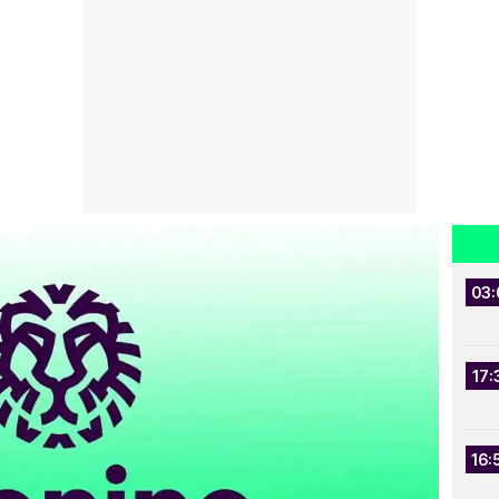
03:
17:
16: