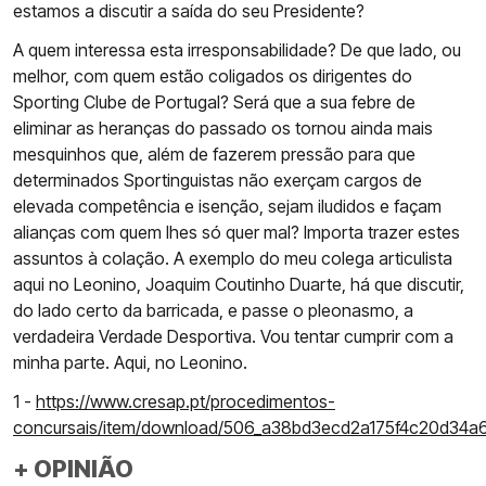
estamos a discutir a saída do seu Presidente?
A quem interessa esta irresponsabilidade? De que lado, ou
melhor, com quem estão coligados os dirigentes do
Sporting Clube de Portugal? Será que a sua febre de
eliminar as heranças do passado os tornou ainda mais
mesquinhos que, além de fazerem pressão para que
determinados Sportinguistas não exerçam cargos de
elevada competência e isenção, sejam iludidos e façam
alianças com quem lhes só quer mal? Importa trazer estes
assuntos à colação. A exemplo do meu colega articulista
aqui no Leonino, Joaquim Coutinho Duarte, há que discutir,
do lado certo da barricada, e passe o pleonasmo, a
verdadeira Verdade Desportiva. Vou tentar cumprir com a
minha parte. Aqui, no Leonino.
1 -
https://www.cresap.pt/procedimentos-
concursais/item/download/506_a38bd3ecd2a175f4c20d34
+ OPINIÃO