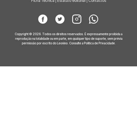
Ficha Técnica
|
Estatuto editorial
|
Contactos
Copyright © 2026. Todos os direitos reservados. É expressamente proibida a
reprodução na totalidade ou em parte, em qualquer tipo de suporte, sem prévia
permissão por escrito do Leonino. Consulte a
Política de Privacidade
.