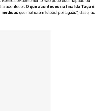
. Benfica evidentemente não pode estar tapado ou
tá a acontecer.
O que aconteceu na final da Taça é
r medidas
que melhorem futebol português", disse, ao