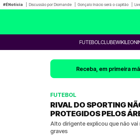
#ÉNotícia
Discussão por Diomande
Gonçalo Inácio será o capitão
Liv
FUTEBOL
CLUBE
WIKILEONI
Receba, em primeira mão
FUTEBOL
RIVAL DO SPORTING NÃO
PROTEGIDOS PELOS ÁR
Alto dirigente explicou que não va
graves