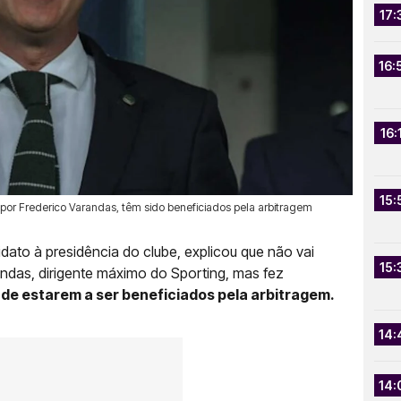
17:
16:
16:
15:
s por Frederico Varandas, têm sido beneficiados pela arbitragem
dato à presidência do clube, explicou que não vai
15:
andas, dirigente máximo do Sporting, mas fez
de estarem a ser beneficiados pela arbitragem.
14:
14: