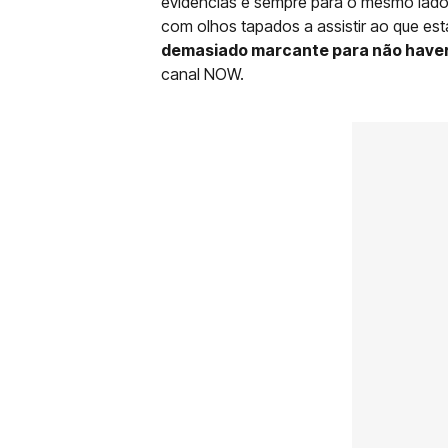
evidências e sempre para o mesmo lado
com olhos tapados a assistir ao que es
demasiado marcante para não have
canal NOW.