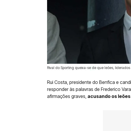
Rival do Sporting queixa-se de que leões, liderado
03 Out 2025 | 23:21 |
0
Rui Costa, presidente do Benfica e candi
responder às palavras de Frederico Var
afirmações graves,
acusando os leões 