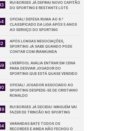
RUI BORGES JÁ DEFINIU NOVO CAPITÃO 
33
DO SPORTING E RESTANTE LOTE
OFICIAL! DEFESA RUMA AO 6.º 
54
CLASSIFICADO DA LIGA APÓS 5 ANOS 
AO SERVIÇO DO SPORTING
APÓS LONGAS NEGOCIAÇÕES, 
12
SPORTING JÁ SABE QUANDO PODE 
CONTAR COM IRANKUNDA
LIVERPOOL AVALIA ENTRAR EM CENA 
59
PARA DESVIAR JOGADOR DO 
SPORTING QUE ESTÁ QUASE VENDIDO
OFICIAL! JOGADOR ASSOCIADO AO 
30
SPORTING DESPEDE-SE DE CRISTIANO 
RONALDO
RUI BORGES JÁ DECIDIU: NINGUÉM VAI 
49
FAZER DE TRINCÃO NO SPORTING
VARANDAS BATE TODOS OS 
04
RECORDES E AINDA NÃO FECHOU O 