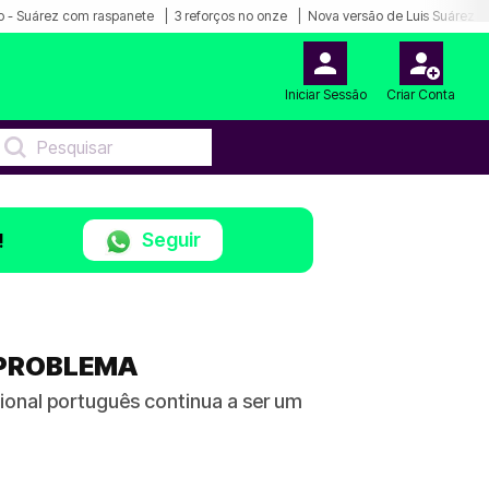
o - Suárez com raspanete
3 reforços no onze
Nova versão de Luis Suárez
Iniciar Sessão
Criar Conta
Seguir
!
 PROBLEMA
cional português continua a ser um