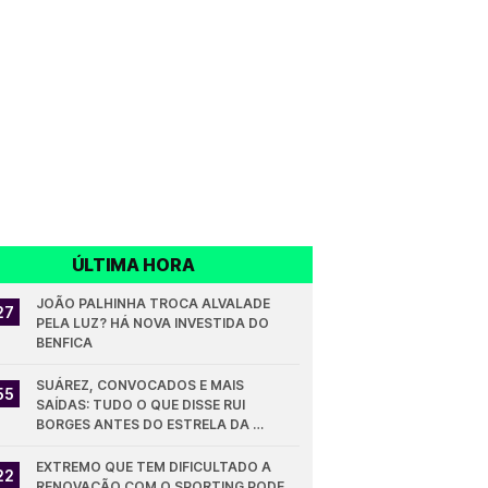
ÚLTIMA HORA
JOÃO PALHINHA TROCA ALVALADE 
27
PELA LUZ? HÁ NOVA INVESTIDA DO 
BENFICA
SUÁREZ, CONVOCADOS E MAIS 
55
SAÍDAS: TUDO O QUE DISSE RUI 
BORGES ANTES DO ESTRELA DA 
AMADORA - SPORTING
EXTREMO QUE TEM DIFICULTADO A 
22
RENOVAÇÃO COM O SPORTING PODE 