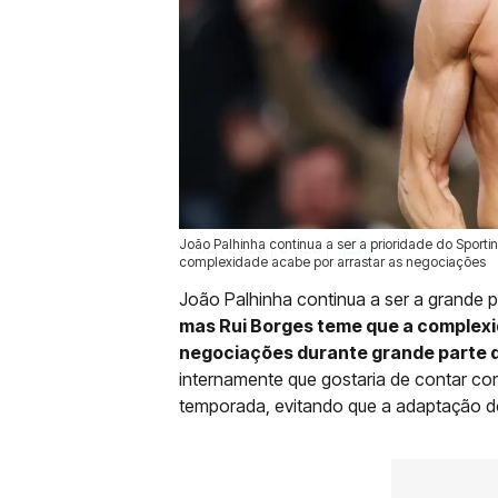
João Palhinha continua a ser a prioridade do Sport
12 Jun 2026 | 09:20 |
0
complexidade acabe por arrastar as negociações
João Palhinha continua a ser a grande p
mas Rui Borges teme que a complexi
negociações durante grande parte
internamente que gostaria de contar co
temporada, evitando que a adaptação do