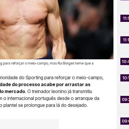
11:
11:
10:
ing para reforçar o meio-campo, mas Rui Borges teme que a
rioridade do Sporting para reforçar o meio-campo,
10:
dade do processo acabe por arrastar as
 do mercado
. O treinador leonino já transmitiu
m o internacional português desde o arranque da
09:
 plantel se prolongue para lá do desejado.
09: