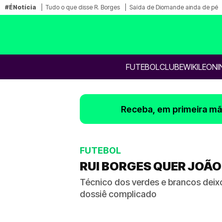
#ÉNotícia
Tudo o que disse R. Borges
Saída de Diomande ainda de pé
FUTEBOL
CLUBE
WIKILEONI
Receba, em primeira mão
FUTEBOL
RUI BORGES QUER JOÃO
Técnico dos verdes e brancos deixo
dossiê complicado