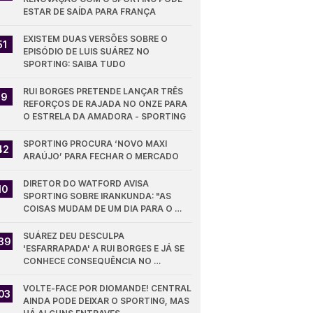
ESTAR DE SAÍDA PARA FRANÇA
EXISTEM DUAS VERSÕES SOBRE O 
51
EPISÓDIO DE LUIS SUÁREZ NO 
SPORTING: SAIBA TUDO
RUI BORGES PRETENDE LANÇAR TRÊS 
19
REFORÇOS DE RAJADA NO ONZE PARA 
O ESTRELA DA AMADORA - SPORTING
SPORTING PROCURA ‘NOVO MAXI 
42
ARAÚJO’ PARA FECHAR O MERCADO
DIRETOR DO WATFORD AVISA 
10
SPORTING SOBRE IRANKUNDA: "AS 
COISAS MUDAM DE UM DIA PARA O 
OUTRO"
SUÁREZ DEU DESCULPA 
39
'ESFARRAPADA' A RUI BORGES E JÁ SE 
CONHECE CONSEQUÊNCIA NO 
SPORTING
VOLTE-FACE POR DIOMANDE! CENTRAL 
03
AINDA PODE DEIXAR O SPORTING, MAS 