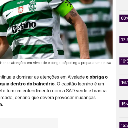
03:
17:
16:
nar as atenções em Alvalade e obriga o Sporting a preparar uma nova
ntinua a dominar as atenções em Alvalade
e obriga o
16:
quia dentro do balneário
. O capitão leonino é um
el e tem um entendimento com a SAD verde e branca
 mercado, cenário que deverá provocar mudanças
a.
15:
15: