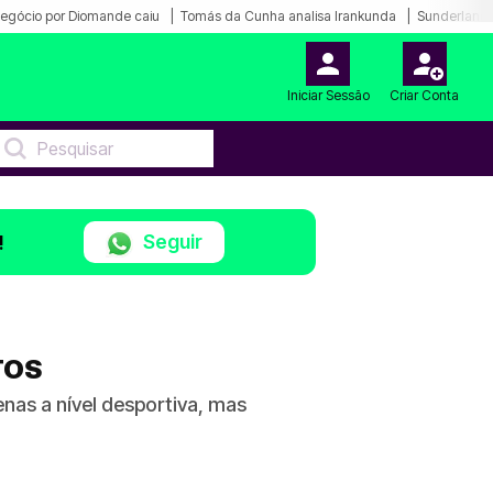
egócio por Diomande caiu
Tomás da Cunha analisa Irankunda
Sunderland 
Iniciar Sessão
Criar Conta
Seguir
!
TOS
enas a nível desportiva, mas