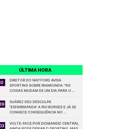
ÚLTIMA HORA
DIRETOR DO WATFORD AVISA 
10
SPORTING SOBRE IRANKUNDA: "AS 
COISAS MUDAM DE UM DIA PARA O 
OUTRO"
SUÁREZ DEU DESCULPA 
39
'ESFARRAPADA' A RUI BORGES E JÁ SE 
CONHECE CONSEQUÊNCIA NO 
SPORTING
VOLTE-FACE POR DIOMANDE! CENTRAL 
03
AINDA PODE DEIXAR O SPORTING, MAS 