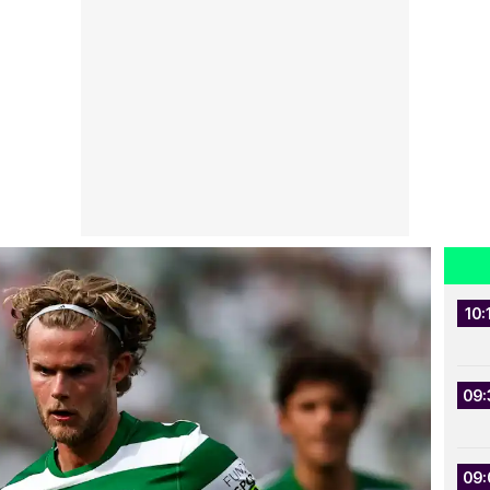
10:
09:
09: