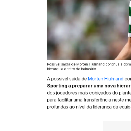
Possível saída de Morten Hjulmand continua a domi
11 Jun 2026 | 11:29 |
0
hierarquia dentro do balneário
A possível saída de
Morten Hjulmand
co
Sporting a preparar uma nova hierar
dos jogadores mais cobiçados do plant
para facilitar uma transferência neste
profundas ao nível da liderança da equip