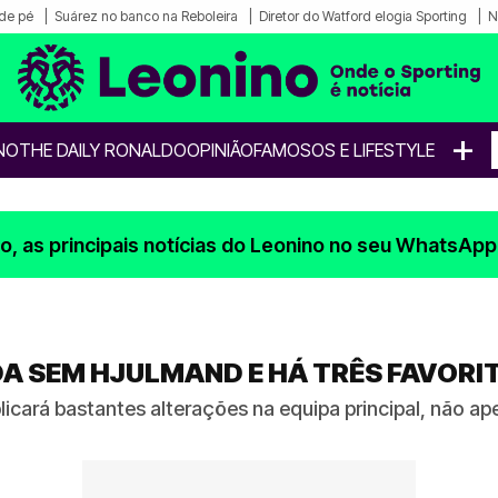
de pé
Suárez no banco na Reboleira
Diretor do Watford elogia Sporting
N
+
NO
THE DAILY RONALDO
OPINIÃO
FAMOSOS E LIFESTYLE
, as principais notícias do Leonino no seu WhatsApp
A SEM HJULMAND E HÁ TRÊS FAVORI
licará bastantes alterações na equipa principal, não ap