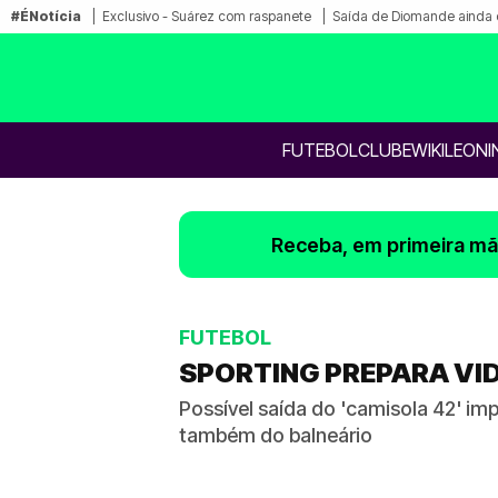
#ÉNotícia
Exclusivo - Suárez com raspanete
Saída de Diomande ainda 
FUTEBOL
CLUBE
WIKILEONI
Receba, em primeira mão
FUTEBOL
SPORTING PREPARA VID
Possível saída do 'camisola 42' imp
também do balneário